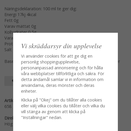
Näringsdeklaration: 100 ml te ger dig:
Energi 17kj 4kcal
Fett 0g
Varav mättat 0g
Kolhydrater 0,5g
Vara sockerarter 0,5g
Vi skräddarsyr din upplevelse
Protein 0,5g
Salt 0g
Vi använder cookies för att ge dig en
Baserat på 1tsk te bryggd i 100gr nykokt vatten 2-3minuter
personlig shoppingupplevelse,
personanpassad annonsering och för hålla
våra webbplatser tillförlitliga och säkra. För
detta ändamål samlar vi in information om
SPARA SOM FAVORIT
användarna, deras mönster och deras
enheter.
Klicka på "Okej" om du tillåter alla cookies
Artikelnummer:
eller välj vilka cookies du tillåter och vilka du
658
vill stänga av genom att klicka på
"Inställningar" nedan.
Direktlänk:
Högerklicka och kopiera adressen