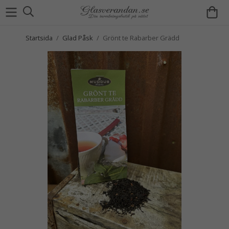
Startsida
/
Glad Påsk
/
Grönt te Rabarber Grädd