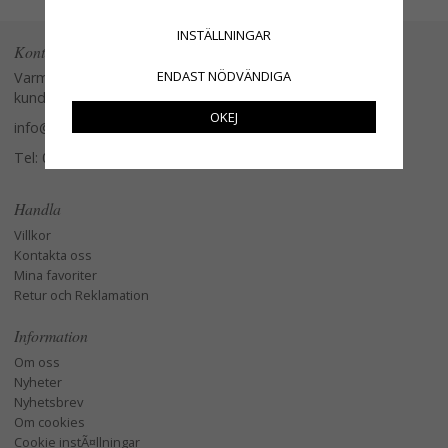
INSTÄLLNINGAR
Kontakta oss
ENDAST NÖDVÄNDIGA
Varmt välkommen att kontakta vår
kundtjänst.
OKEJ
info@glasverandan.se
Tel: 079-3495968
Handla
Villkor
Kontakta oss
Mina favoriter
Retur och Reklamation
Information
Om oss
Nyheter
Nyhetsbrev
Om cookies
Cookie instÃ¤llningar