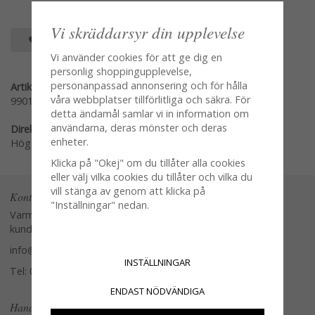
Vi skräddarsyr din upplevelse
SPARA SOM FAVORIT
Vi använder cookies för att ge dig en
personlig shoppingupplevelse,
personanpassad annonsering och för hålla
Artikelnummer:
våra webbplatser tillförlitliga och säkra. För
9901-50
detta ändamål samlar vi in information om
användarna, deras mönster och deras
Direktlänk:
enheter.
Högerklicka och kopiera adressen
Klicka på "Okej" om du tillåter alla cookies
eller välj vilka cookies du tillåter och vilka du
vill stänga av genom att klicka på
Kontakta oss
"Inställningar" nedan.
Varmt välkommen att kontakta vår
kundtjänst.
info@glasverandan.se
INSTÄLLNINGAR
Tel: 079-3495968
ENDAST NÖDVÄNDIGA
Handla