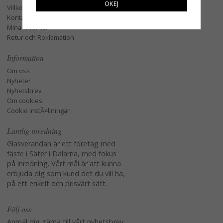
OKEJ
Villkor
Kontakta oss
Mina favoriter
Retur och Reklamation
Information
Om oss
Nyheter
Nyhetsbrev
Om cookies
Cookie instÃ¤llningar
Lantlig inredning
Glasverandan är ett företag med
fäste i Säter i Dalarna, med fokus
på inredning. Vårt mål är att kunna
erbjuda dig som kund det du vill ha,
på ett enkelt och prisvärt sätt.
Följ oss
Anmäl dig gärna till vårt nyhetsbrev