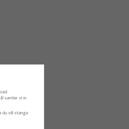
ssad
l samlar vi in
a du vill stänga