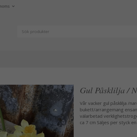
Gul Påsklilja / 
Vår vacker gul påsklilja /na
bukett/arrangemang ensam e
välarbetad verklighetstrog
ca 7 cm Säljes per styck en