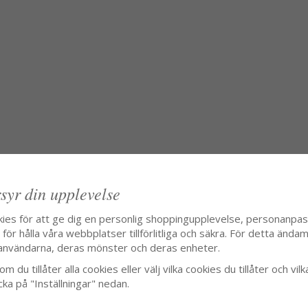
syr din upplevelse
kies för att ge dig en personlig shoppingupplevelse, personanpa
ör hålla våra webbplatser tillförlitliga och säkra. För detta ändamå
användarna, deras mönster och deras enheter.
m du tillåter alla cookies eller välj vilka cookies du tillåter och vilk
cka på "Inställningar" nedan.