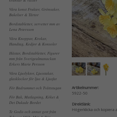
kransar & växter
Våra konst Frukter, Grönsaker,
Bakelser & Tårtor
Bordstabletter, servetter mm av
Lena Petersson
Våra Knoppar, Krokar,
Handtag, Kedjor & Konsoler
Hästar, Bordstabletter, Figurer
mm från Sverigealmanackan
Erkers Marie Persson
Våra Ljuslyktor, Ljusstakar,
glasklockor för ljus & Ljusfat
Artikelnummer:
För Badrummet och Tvättstugan
5922-50
För Bak, Matlagning, Köket &
Det Dukade Bordet
Direktlänk:
Högerklicka och kopiera
Te Godis och annat gott från