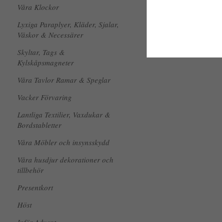
Våra Klockor
Lyxiga Paraplyer, Kläder, Sjalar,
Väskor & Necessärer
Skyltar, Tags &
Kylskåpsmagneter
Våra Tavlor Ramar & Speglar
Vacker Förvaring
Lantliga Textilier, Vaxdukar &
Bordstabletter
Våra Möbler och insynsskydd
Våra husdjur dekorationer och
tillbehör
Presentkort
Höst