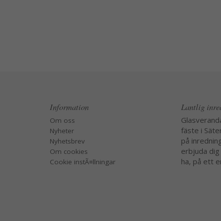
Information
Lantlig inr
Glasverand
Om oss
fäste i Säte
Nyheter
på inredning
Nyhetsbrev
erbjuda dig
Om cookies
ha, på ett e
Cookie instÃ¤llningar