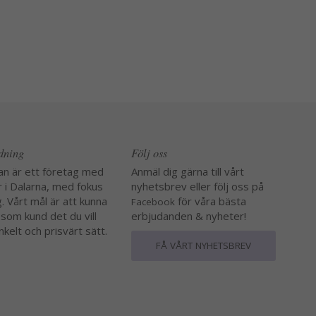
edning
Följ oss
an är ett företag med
Anmäl dig gärna till vårt
r i Dalarna, med fokus
nyhetsbrev eller följ oss på
. Vårt mål är att kunna
för våra bästa
Facebook
 som kund det du vill
erbjudanden & nyheter!
nkelt och prisvärt sätt.
FÅ VÅRT NYHETSBREV