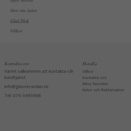
Inför Advent
Den vita Julen
Glad Påsk
Villkor
Kontakta oss
Handla
Varmt välkommen att kontakta vår
Villkor
kundtjänst.
Kontakta oss
Mina favoriter
info@glasverandan.se
Retur och Reklamation
Tel: 079-3495968