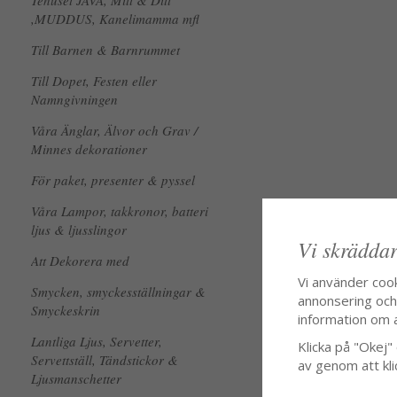
Tehuset JAVA, Mitt & Ditt
,MUDDUS, Kanelimamma mfl
Till Barnen & Barnrummet
Till Dopet, Festen eller
Namngivningen
Våra Änglar, Älvor och Grav /
Minnes dekorationer
För paket, presenter & pyssel
Våra Lampor, takkronor, batteri
ljus & ljusslingor
Vi skräddar
Att Dekorera med
Vi använder coo
Smycken, smyckesställningar &
annonsering och f
Smyckeskrin
information om 
Lantliga Ljus, Servetter,
Klicka på "Okej" o
Servettställ, Tändstickor &
av genom att kli
Ljusmanschetter