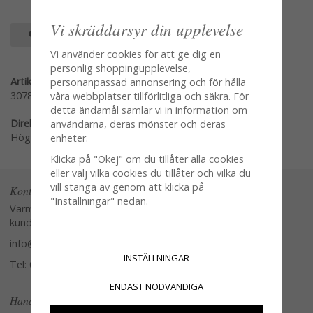
Vi skräddarsyr din upplevelse
SPARA SOM FAVORIT
Vi använder cookies för att ge dig en
personlig shoppingupplevelse,
Artikelnummer:
personanpassad annonsering och för hålla
3078-3
våra webbplatser tillförlitliga och säkra. För
detta ändamål samlar vi in information om
Direktlänk:
användarna, deras mönster och deras
Högerklicka och kopiera adressen
enheter.
Klicka på "Okej" om du tillåter alla cookies
eller välj vilka cookies du tillåter och vilka du
vill stänga av genom att klicka på
Kontakta oss
"Inställningar" nedan.
Varmt välkommen att kontakta vår
kundtjänst.
info@glasverandan.se
INSTÄLLNINGAR
Tel: 079-3495968
ENDAST NÖDVÄNDIGA
Handla