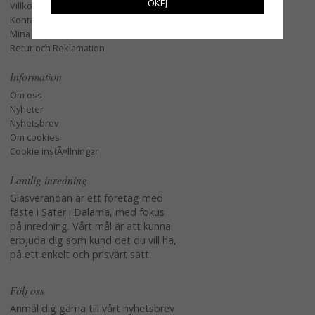
OKEJ
Villkor
Kontakta oss
Mina favoriter
Retur och Reklamation
Information
Om oss
Nyheter
Nyhetsbrev
Om cookies
Cookie instÃ¤llningar
Lantlig inredning
Glasverandan är ett företag med
fäste i Säter i Dalarna, med fokus
på inredning. Vårt mål är att kunna
erbjuda dig som kund det du vill ha,
på ett enkelt och prisvärt sätt.
Följ oss
Anmäl dig gärna till vårt nyhetsbrev