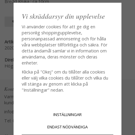
Bredd Kruka : ca 10cm
Vi skräddarsyr din upplevelse
SPARA SOM FAVORIT
Vi använder cookies för att ge dig en
personlig shoppingupplevelse,
personanpassad annonsering och för hålla
Artikelnummer:
våra webbplatser tillförlitliga och säkra. För
2020-11
detta ändamål samlar vi in information om
användarna, deras mönster och deras
Direktlänk:
enheter.
Högerklicka och kopiera adressen
Klicka på "Okej" om du tillåter alla cookies
eller välj vilka cookies du tillåter och vilka du
vill stänga av genom att klicka på
Kontakta oss
"Inställningar" nedan.
Varmt välkommen att kontakta vår
kundtjänst.
info@glasverandan.se
INSTÄLLNINGAR
Tel: 079-3495968
ENDAST NÖDVÄNDIGA