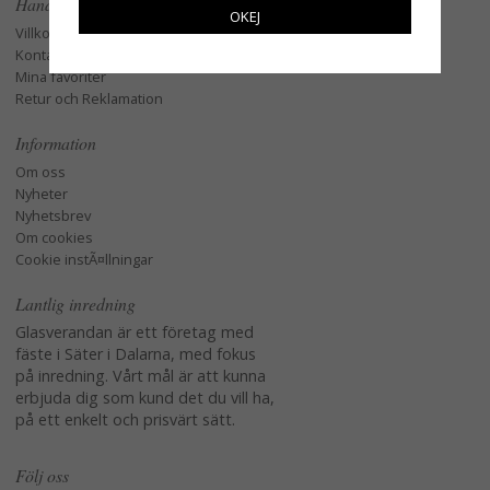
Handla
OKEJ
Villkor
Kontakta oss
Mina favoriter
Retur och Reklamation
Information
Om oss
Nyheter
Nyhetsbrev
Om cookies
Cookie instÃ¤llningar
Lantlig inredning
Glasverandan är ett företag med
fäste i Säter i Dalarna, med fokus
på inredning. Vårt mål är att kunna
erbjuda dig som kund det du vill ha,
på ett enkelt och prisvärt sätt.
Följ oss