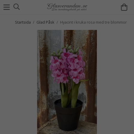
Startsida
/
Glad Påsk
/
Hyacint i kruka rosa med tre blommor