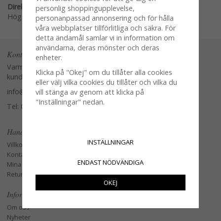
Direktlänk:
personlig shoppingupplevelse,
Högerklicka och kopiera adressen
personanpassad annonsering och för hålla
våra webbplatser tillförlitliga och säkra. För
detta ändamål samlar vi in information om
användarna, deras mönster och deras
Kontakta oss
enheter.
Varmt välkommen att kontakta vår
Klicka på "Okej" om du tillåter alla cookies
kundtjänst.
eller välj vilka cookies du tillåter och vilka du
info@glasverandan.se
vill stänga av genom att klicka på
"Inställningar" nedan.
Tel: 079-3495968
Handla
INSTÄLLNINGAR
Villkor
Kontakta oss
ENDAST NÖDVÄNDIGA
Mina favoriter
Retur och Reklamation
OKEJ
Information
Om oss
Nyheter