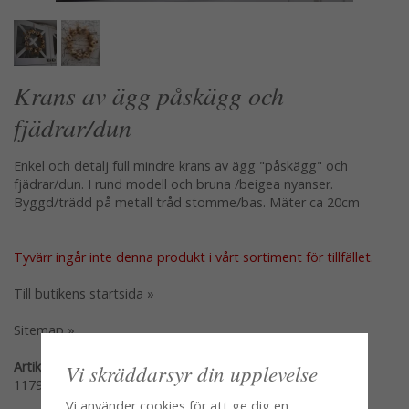
Krans av ägg påskägg och
fjädrar/dun
Enkel och detalj full mindre krans av ägg "påskägg" och
fjädrar/dun. I rund modell och bruna /beigea nyanser.
Byggd/trädd på metall tråd stomme/bas. Mäter ca 20cm
Tyvärr ingår inte denna produkt i vårt sortiment för tillfället.
Till butikens startsida »
Sitemap »
Artikelnummer:
Vi skräddarsyr din upplevelse
11796
Vi använder cookies för att ge dig en