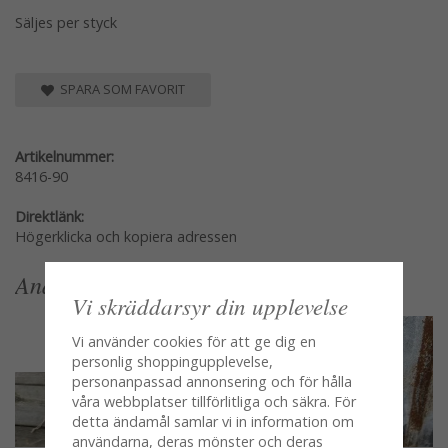
Säljes per styck
SPARA SOM FAVORIT
Artikelnummer:
8416-90
Direktlänk:
Högerklicka och kopiera adressen
Andra köpte även
Vi skräddarsyr din upplevelse
Vi använder cookies för att ge dig en
personlig shoppingupplevelse,
personanpassad annonsering och för hålla
våra webbplatser tillförlitliga och säkra. För
detta ändamål samlar vi in information om
användarna, deras mönster och deras