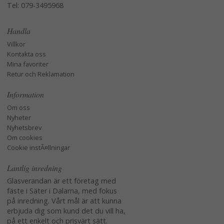
Tel: 079-3495968
Handla
Villkor
Kontakta oss
Mina favoriter
Retur och Reklamation
Information
Om oss
Nyheter
Nyhetsbrev
Om cookies
Cookie instÃ¤llningar
Lantlig inredning
Glasverandan är ett företag med
fäste i Säter i Dalarna, med fokus
på inredning. Vårt mål är att kunna
erbjuda dig som kund det du vill ha,
på ett enkelt och prisvärt sätt.