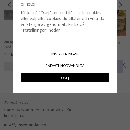
enheter.
Klicka på "Okej" om du tillåter alla cookies
eller välj vilka cookies du tillåter och vilka du
vill stänga av genom att klicka på
"Inställningar" nedan.
Jul figurer på snöre att dekorera
Hjärtformad skål för plantering
med
och dekoration
INSTÄLLNINGAR
12 kr
59 kr
ENDAST NÖDVÄNDIGA
KÖP
KÖP
INFO
INFO
OKEJ
Kontakta oss
Varmt välkommen att kontakta vår
kundtjänst.
info@glasverandan.se