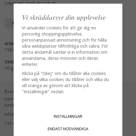
Säljes per styck en och en
Vi skräddarsyr din upplevelse
SPARA SOM FAVORIT
Vi använder cookies för att ge dig en
personlig shoppingupplevelse,
personanpassad annonsering och för hålla
Artikelnummer:
våra webbplatser tillförlitliga och säkra. För
1564-1
detta ändamål samlar vi in information om
användarna, deras mönster och deras
Direktlänk:
enheter.
Högerklicka och kopiera adressen
Klicka på "Okej" om du tillåter alla cookies
eller välj vilka cookies du tillåter och vilka du
vill stänga av genom att klicka på
Kontakta oss
"Inställningar" nedan.
Varmt välkommen att kontakta vår
kundtjänst.
info@glasverandan.se
INSTÄLLNINGAR
Tel: 079-3495968
ENDAST NÖDVÄNDIGA