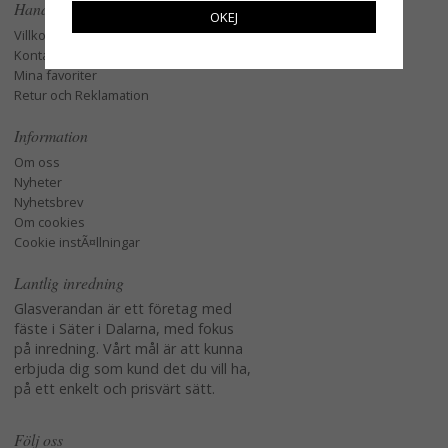
Handla
OKEJ
Villkor
Kontakta oss
Mina favoriter
Retur och Reklamation
Information
Om oss
Nyheter
Nyhetsbrev
Om cookies
Cookie instÃ¤llningar
Lantlig inredning
Glasverandan är ett företag med
fäste i Säter i Dalarna, med fokus
på inredning. Vårt mål är att kunna
erbjuda dig som kund det du vill ha,
på ett enkelt och prisvärt sätt.
Följ oss