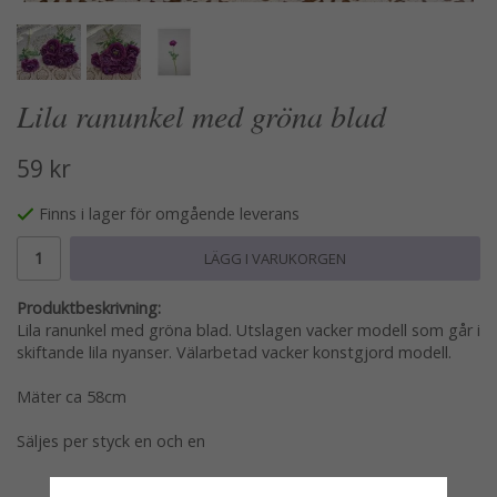
Lila ranunkel med gröna blad
59 kr
Finns i lager för omgående leverans
LÄGG I VARUKORGEN
Produktbeskrivning:
Lila ranunkel med gröna blad. Utslagen vacker modell som går i
skiftande lila nyanser. Välarbetad vacker konstgjord modell.
Mäter ca 58cm
Säljes per styck en och en