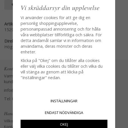
SPARA SOM FAVORIT
Vi skräddarsyr din upplevelse
Vi använder cookies för att ge dig en
personlig shoppingupplevelse,
Artikelnummer:
personanpassad annonsering och för hålla
1529-1
våra webbplatser tillförlitliga och säkra. För
detta ändamål samlar vi in information om
Direktlänk:
användarna, deras mönster och deras
Högerklicka och kopiera adressen
enheter.
Klicka på "Okej" om du tillåter alla cookies
eller välj vilka cookies du tillåter och vilka du
Kontakta oss
vill stänga av genom att klicka på
Varmt välkommen att kontakta vår
"Inställningar" nedan.
kundtjänst.
info@glasverandan.se
Tel: 079-3495968
INSTÄLLNINGAR
ENDAST NÖDVÄNDIGA
Handla
Villkor
OKEJ
Kontakta oss