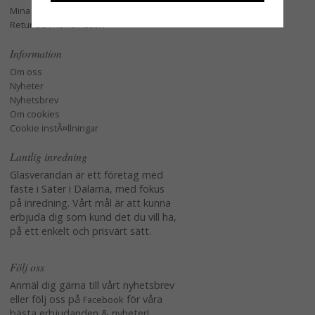
Mina favoriter
Retur och Reklamation
Information
Om oss
Nyheter
Nyhetsbrev
Om cookies
Cookie instÃ¤llningar
Lantlig inredning
Glasverandan är ett företag med
fäste i Säter i Dalarna, med fokus
på inredning. Vårt mål är att kunna
erbjuda dig som kund det du vill ha,
på ett enkelt och prisvärt sätt.
Följ oss
Anmäl dig gärna till vårt nyhetsbrev
eller följ oss på
för våra
Facebook
bästa erbjudanden & nyheter!