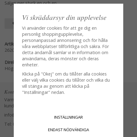
Säljes per styck en och en
Vi skräddarsyr din upplevelse
SPARA SOM FAVORIT
Vi använder cookies för att ge dig en
personlig shoppingupplevelse,
personanpassad annonsering och för hålla
Artikelnummer:
våra webbplatser tillförlitliga och säkra. För
2620-40
detta ändamål samlar vi in information om
användarna, deras mönster och deras
Direktlänk:
enheter.
Högerklicka och kopiera adressen
Klicka på "Okej" om du tillåter alla cookies
eller välj vilka cookies du tillåter och vilka du
vill stänga av genom att klicka på
Kontakta oss
"Inställningar" nedan.
Varmt välkommen att kontakta vår
kundtjänst.
info@glasverandan.se
INSTÄLLNINGAR
Tel: 079-3495968
ENDAST NÖDVÄNDIGA