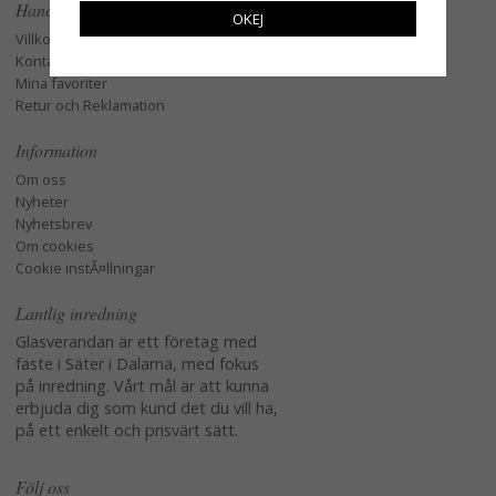
Handla
OKEJ
Villkor
Kontakta oss
Mina favoriter
Retur och Reklamation
Information
Om oss
Nyheter
Nyhetsbrev
Om cookies
Cookie instÃ¤llningar
Lantlig inredning
Glasverandan är ett företag med
fäste i Säter i Dalarna, med fokus
på inredning. Vårt mål är att kunna
erbjuda dig som kund det du vill ha,
på ett enkelt och prisvärt sätt.
Följ oss