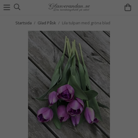
Startsida
/
Glad Påsk
/
Lila tulpan med gröna blad