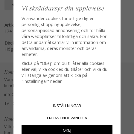
SPARA SOM FAVORIT
Vi skräddarsyr din upplevelse
Vi använder cookies för att ge dig en
personlig shoppingupplevelse,
Artikelnummer:
personanpassad annonsering och för hålla
1741-7
våra webbplatser tillförlitliga och säkra. För
detta ändamål samlar vi in information om
Direktlänk:
användarna, deras mönster och deras
Högerklicka och kopiera adressen
enheter.
Klicka på "Okej" om du tillåter alla cookies
eller välj vilka cookies du tillåter och vilka du
Kontakta oss
vill stänga av genom att klicka på
Varmt välkommen att kontakta vår
"Inställningar" nedan.
kundtjänst.
info@glasverandan.se
Tel: 079-3495968
INSTÄLLNINGAR
ENDAST NÖDVÄNDIGA
Handla
Villkor
OKEJ
Kontakta oss