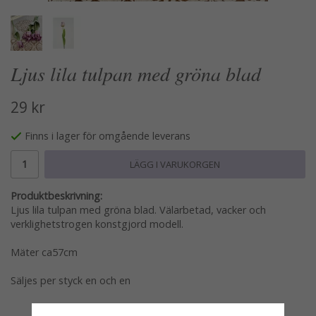
Ljus lila tulpan med gröna blad
29 kr
Finns i lager för omgående leverans
LÄGG I VARUKORGEN
Produktbeskrivning:
Ljus lila tulpan med gröna blad. Välarbetad, vacker och
verklighetstrogen konstgjord modell.
Mäter ca57cm
Säljes per styck en och en