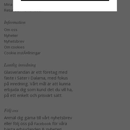
Mina favoriter
Retur och Reklamation
Information
Om oss
Nyheter
Nyhetsbrev
Om cookies
Cookie instÃ¤llningar
Lantlig inredning
Glasverandan är ett företag med
fäste i Säter i Dalarna, med fokus
på inredning. Vårt mål är att kunna
erbjuda dig som kund det du vill ha,
på ett enkelt och prisvärt sätt.
Följ oss
Anmäl dig gärna till vårt nyhetsbrev
eller följ oss på
för våra
Facebook
bästa erbjudanden & nyheter!