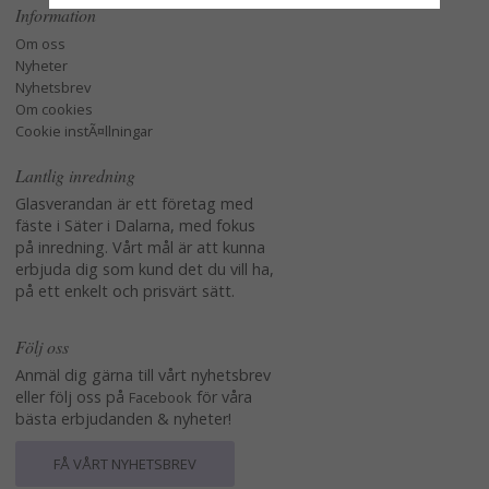
Information
Om oss
Nyheter
Nyhetsbrev
Om cookies
Cookie instÃ¤llningar
Lantlig inredning
Glasverandan är ett företag med
fäste i Säter i Dalarna, med fokus
på inredning. Vårt mål är att kunna
erbjuda dig som kund det du vill ha,
på ett enkelt och prisvärt sätt.
Följ oss
Anmäl dig gärna till vårt nyhetsbrev
eller följ oss på
för våra
Facebook
bästa erbjudanden & nyheter!
FÅ VÅRT NYHETSBREV