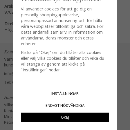
Artikelnummer:
Vi använder cookies för att ge dig en
97028
personlig shoppingupplevelse,
personanpassad annonsering och för hålla
Direktlänk:
våra webbplatser tillförlitliga och säkra. För
Högerklicka och kopiera adressen
detta ändamål samlar vi in information om
användarna, deras mönster och deras
enheter.
Kontakta oss
Klicka på "Okej" om du tillåter alla cookies
eller välj vilka cookies du tillåter och vilka du
Varmt välkommen att kontakta vår
vill stänga av genom att klicka på
kundtjänst.
"Inställningar" nedan.
info@glasverandan.se
Tel: 079-3495968
INSTÄLLNINGAR
Handla
Villkor
ENDAST NÖDVÄNDIGA
Kontakta oss
Mina favoriter
OKEJ
Retur och Reklamation