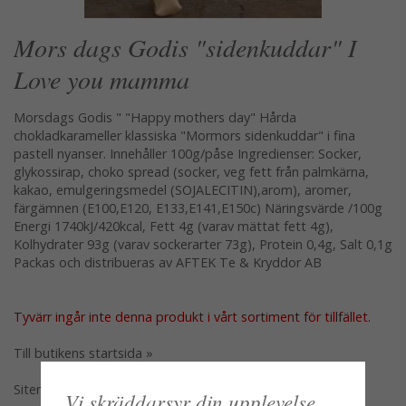
Mors dags Godis "sidenkuddar" I
Love you mamma
Morsdags Godis " "Happy mothers day" Hårda
chokladkarameller klassiska "Mormors sidenkuddar" i fina
pastell nyanser. Innehåller 100g/påse Ingredienser: Socker,
glykossirap, choko spread (socker, veg fett från palmkärna,
kakao, emulgeringsmedel (SOJALECITIN),arom), aromer,
färgämnen (E100,E120, E133,E141,E150c) Näringsvärde /100g
Energi 1740kJ/420kcal, Fett 4g (varav mättat fett 4g),
Kolhydrater 93g (varav sockerarter 73g), Protein 0,4g, Salt 0,1g
Packas och distribueras av AFTEK Te & Kryddor AB
Tyvärr ingår inte denna produkt i vårt sortiment för tillfället.
Till butikens startsida »
Sitemap »
Vi skräddarsyr din upplevelse