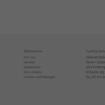
Information
Lantlig inr
Glasverand
Om oss
fäste i Säte
Nyheter
på inredning
Nyhetsbrev
erbjuda dig
Om cookies
ha, på ett e
Cookie instÃ¤llningar