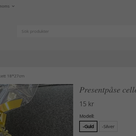
ikett 18*27cm
Presentpåse cell
15 kr
Modell:
-Guld
-Silver