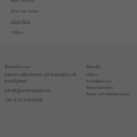
Inför Advent
Den vita Julen
Glad Påsk
Villkor
Kontakta oss
Handla
Varmt välkommen att kontakta vår
Villkor
kundtjänst.
Kontakta oss
Mina favoriter
info@glasverandan.se
Retur och Reklamation
Tel: 079-3495968