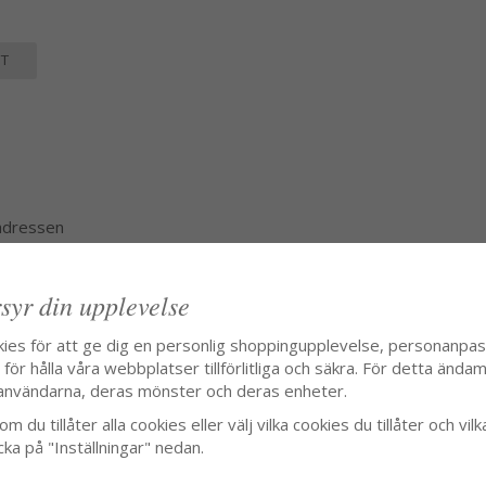
T
 adressen
syr din upplevelse
kies för att ge dig en personlig shoppingupplevelse, personanpa
ör hålla våra webbplatser tillförlitliga och säkra. För detta ändamå
användarna, deras mönster och deras enheter.
m du tillåter alla cookies eller välj vilka cookies du tillåter och vilk
cka på "Inställningar" nedan.