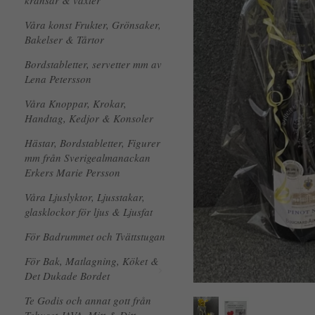
kransar & växter
Våra konst Frukter, Grönsaker,
Bakelser & Tårtor
Bordstabletter, servetter mm av
Lena Petersson
Våra Knoppar, Krokar,
Handtag, Kedjor & Konsoler
Hästar, Bordstabletter, Figurer
mm från Sverigealmanackan
Erkers Marie Persson
Våra Ljuslyktor, Ljusstakar,
glasklockor för ljus & Ljusfat
För Badrummet och Tvättstugan
För Bak, Matlagning, Köket &
Det Dukade Bordet
Te Godis och annat gott från