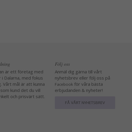
edning
Följ oss
an är ett företag med
Anmäl dig gärna till vårt
r i Dalarna, med fokus
nyhetsbrev eller följ oss på
. Vårt mål är att kunna
för våra bästa
Facebook
 som kund det du vill
erbjudanden & nyheter!
nkelt och prisvärt sätt.
FÅ VÅRT NYHETSBREV