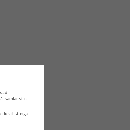
ssad
l samlar vi in
a du vill stänga