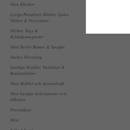
Våra Klockor
Lyxiga Paraplyer, Kläder, Sjalar,
Väskor & Necessärer
Skyltar, Tags &
Kylskåpsmagneter
Våra Tavlor Ramar & Speglar
Vacker Förvaring
Lantliga Textilier, Vaxdukar &
Bordstabletter
Våra Möbler och insynsskydd
Våra husdjur dekorationer och
tillbehör
Presentkort
Höst