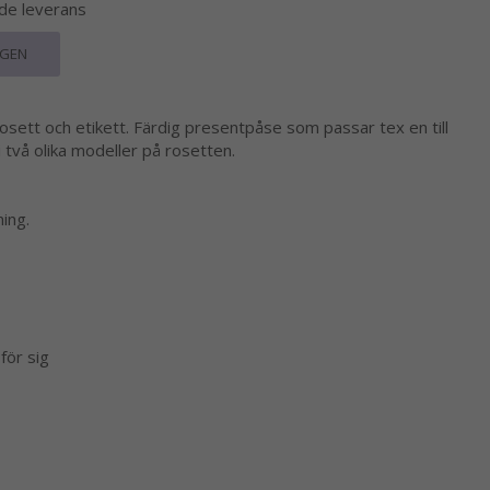
nde leverans
RGEN
osett och etikett. Färdig presentpåse som passar tex en till
 i två olika modeller på rosetten.
ing.
för sig