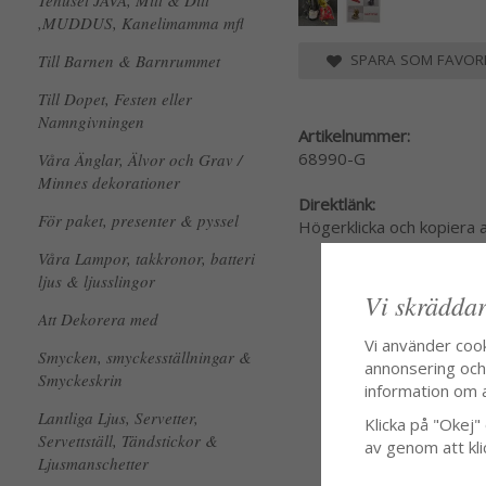
Tehuset JAVA, Mitt & Ditt
,MUDDUS, Kanelimamma mfl
Till Barnen & Barnrummet
SPARA SOM FAVORI
Till Dopet, Festen eller
Namngivningen
Artikelnummer:
68990-G
Våra Änglar, Älvor och Grav /
Minnes dekorationer
Direktlänk:
För paket, presenter & pyssel
Högerklicka och kopiera
Våra Lampor, takkronor, batteri
ljus & ljusslingor
Vi skräddar
Att Dekorera med
Vi använder coo
Smycken, smyckesställningar &
annonsering och f
Smyckeskrin
information om 
Lantliga Ljus, Servetter,
Klicka på "Okej" o
Servettställ, Tändstickor &
av genom att kli
Ljusmanschetter