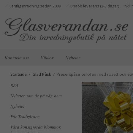
Lantlig inredning sedan 2009
Snabb leverans (2-3 dagar)
Kontakta oss
Villkor
Nyheter
Startsida
/
Glad Påsk
/
Presentpåse cellofan med rosett och et
REA
Nyheter som är på väg hem
Nyheter
För Trädgården
Våra konstgjorda blommor,