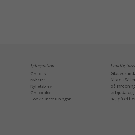
Information
Lantlig inr
Glasverand
Om oss
fäste i Säte
Nyheter
på inredning
Nyhetsbrev
erbjuda dig
Om cookies
ha, på ett e
Cookie instÃ¤llningar