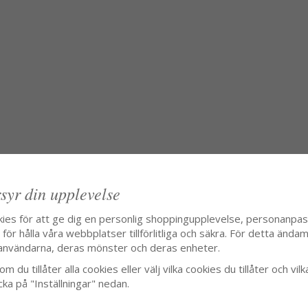
syr din upplevelse
kies för att ge dig en personlig shoppingupplevelse, personanpa
ör hålla våra webbplatser tillförlitliga och säkra. För detta ändamå
användarna, deras mönster och deras enheter.
m du tillåter alla cookies eller välj vilka cookies du tillåter och vilk
cka på "Inställningar" nedan.