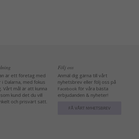
edning
Följ oss
an är ett företag med
Anmäl dig gärna till vårt
r i Dalarna, med fokus
nyhetsbrev eller följ oss på
. Vårt mål är att kunna
för våra bästa
Facebook
 som kund det du vill
erbjudanden & nyheter!
nkelt och prisvärt sätt.
FÅ VÅRT NYHETSBREV