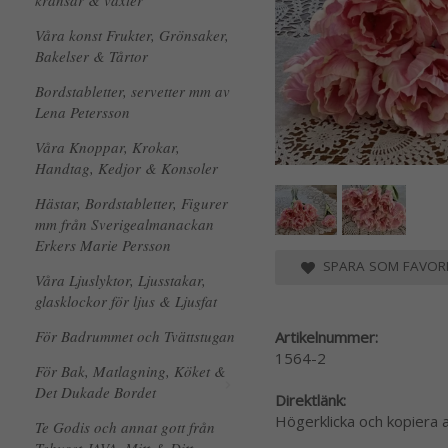
kransar & växter
Våra konst Frukter, Grönsaker,
Bakelser & Tårtor
Bordstabletter, servetter mm av
Lena Petersson
Våra Knoppar, Krokar,
Handtag, Kedjor & Konsoler
Hästar, Bordstabletter, Figurer
mm från Sverigealmanackan
Erkers Marie Persson
SPARA SOM FAVORI
Våra Ljuslyktor, Ljusstakar,
glasklockor för ljus & Ljusfat
För Badrummet och Tvättstugan
Artikelnummer:
1564-2
För Bak, Matlagning, Köket &
Det Dukade Bordet
Direktlänk:
Högerklicka och kopiera
Te Godis och annat gott från