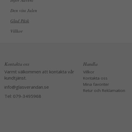
Inför Advent
Den vita Julen
Glad Påsk
Villkor
Kontakta oss
Handla
Varmt välkommen att kontakta vår
Villkor
kundtjänst.
Kontakta oss
Mina favoriter
info@glasverandan.se
Retur och Reklamation
Tel: 079-3495968