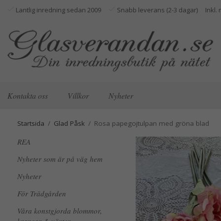
Lantlig inredning sedan 2009
Snabb leverans (2-3 dagar)
Kontakta oss
Villkor
Nyheter
Startsida
/
Glad Påsk
/
Rosa papegojtulpan med gröna blad
REA
Nyheter som är på väg hem
Nyheter
För Trädgården
Våra konstgjorda blommor,