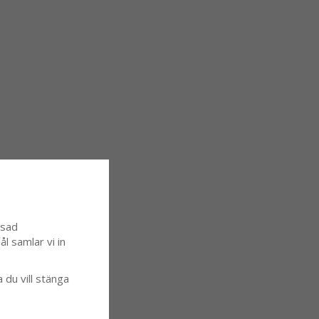
ssad
l samlar vi in
a du vill stänga