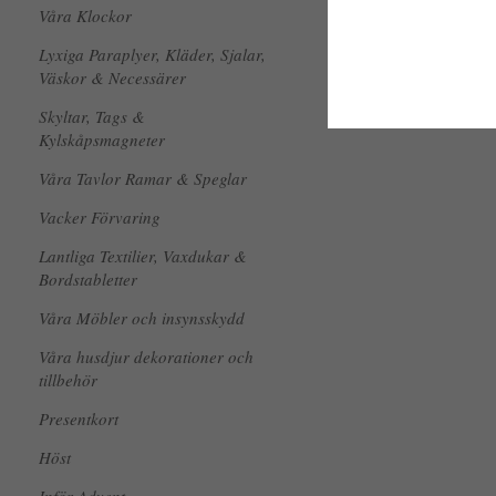
Våra Klockor
Lyxiga Paraplyer, Kläder, Sjalar,
Väskor & Necessärer
Skyltar, Tags &
Kylskåpsmagneter
Våra Tavlor Ramar & Speglar
Vacker Förvaring
Lantliga Textilier, Vaxdukar &
Bordstabletter
Våra Möbler och insynsskydd
Våra husdjur dekorationer och
tillbehör
Presentkort
Höst