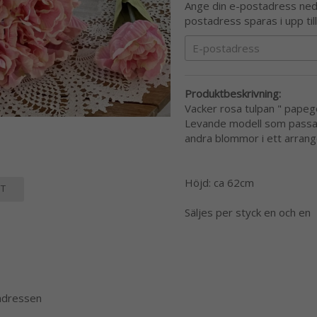
Ange din e-postadress nedan
postadress sparas i upp til
Produktbeskrivning:
Vacker rosa tulpan " papego
Levande modell som passar 
andra blommor i ett arran
Höjd: ca 62cm
T
Säljes per styck en och en
 adressen