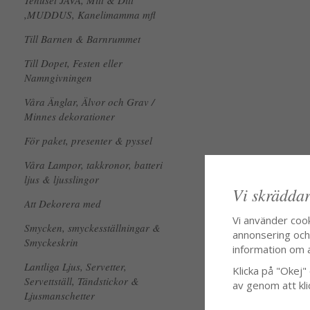
Tehuset JAVA, Mitt & Ditt
,MUDDUS, Kanelimamma mfl
Till Barnen & Barnrummet
Till Dopet, Festen eller
Namngivningen
Våra Änglar, Älvor och Grav /
Minnes dekorationer
För paket, presenter & pyssel
Våra Lampor, takkronor, batteri
ljus & ljusslingor
Vi skräddar
Att Dekorera med
Vi använder coo
Smycken, smyckesställningar &
annonsering och f
Smyckeskrin
information om 
Lantliga Ljus, Servetter,
Klicka på "Okej" o
Servettställ, Tändstickor &
av genom att kli
Ljusmanschetter