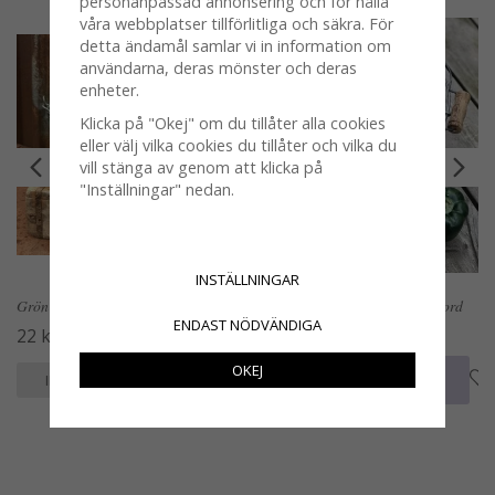
personanpassad annonsering och för hålla
våra webbplatser tillförlitliga och säkra. För
detta ändamål samlar vi in information om
användarna, deras mönster och deras
enheter.
Klicka på "Okej" om du tillåter alla cookies
eller välj vilka cookies du tillåter och vilka du
vill stänga av genom att klicka på
"Inställningar" nedan.
INSTÄLLNINGAR
Grön lime att dekorera med
Paprika röd och grön konstgjord
ENDAST NÖDVÄNDIGA
22 kr
22 kr
OKEJ
KÖP
KÖP
INFO
INFO