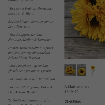
kransar & växter
Våra konst Frukter, Grönsaker,
Bakelser & Tårtor
Bordstabletter, servetter mm av
Lena Petersson
Våra Knoppar, Krokar,
Handtag, Kedjor & Konsoler
Hästar, Bordstabletter, Figurer
mm från Sverigealmanackan
Erkers Marie Persson
Våra Ljuslyktor, Ljusstakar,
glasklockor för ljus & Ljusfat
För Badrummet och Tvättstugan
Artikelnummer:
För Bak, Matlagning, Köket &
3649-50
Det Dukade Bordet
Te Godis och annat gott från
Direktlänk: