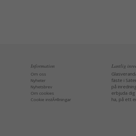
Information
Lantlig inr
Glasverand
Om oss
fäste i Säte
Nyheter
på inredning
Nyhetsbrev
erbjuda dig
Om cookies
ha, på ett e
Cookie instÃ¤llningar