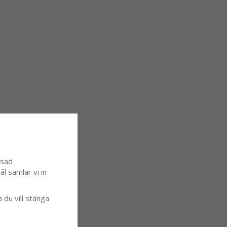
ssad
l samlar vi in
a du vill stänga