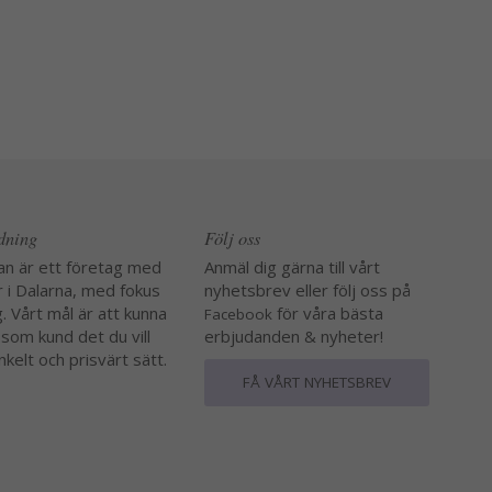
edning
Följ oss
an är ett företag med
Anmäl dig gärna till vårt
r i Dalarna, med fokus
nyhetsbrev eller följ oss på
. Vårt mål är att kunna
för våra bästa
Facebook
 som kund det du vill
erbjudanden & nyheter!
nkelt och prisvärt sätt.
FÅ VÅRT NYHETSBREV