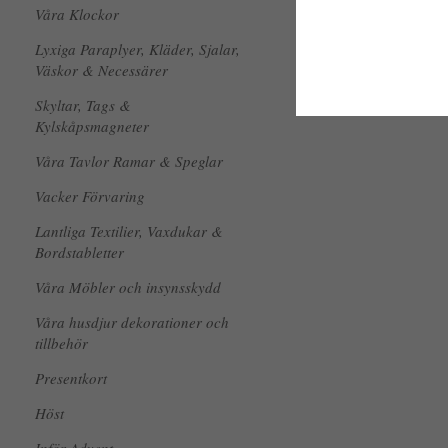
Våra Klockor
Lyxiga Paraplyer, Kläder, Sjalar,
Väskor & Necessärer
Skyltar, Tags &
Kylskåpsmagneter
Våra Tavlor Ramar & Speglar
Vacker Förvaring
Lantliga Textilier, Vaxdukar &
Bordstabletter
Våra Möbler och insynsskydd
Våra husdjur dekorationer och
tillbehör
Presentkort
Höst