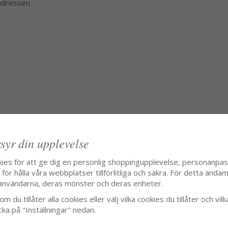
 adressen
syr din upplevelse
kies för att ge dig en personlig shoppingupplevelse, personanpa
ör hålla våra webbplatser tillförlitliga och säkra. För detta ändamå
användarna, deras mönster och deras enheter.
m du tillåter alla cookies eller välj vilka cookies du tillåter och vilk
cka på "Inställningar" nedan.