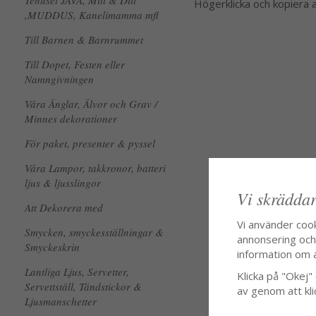
Tehuset JAVA, Mitt & Ditt
Högerklicka och kopiera
,MUDDUS, Kanelimamma mfl
Till Barnen & Barnrummet
Till Dopet, Festen eller
Namngivningen
Våra Änglar, Älvor och Grav /
Minnes dekorationer
För paket, presenter & pyssel
Våra Lampor, takkronor, batteri
ljus & ljusslingor
Vi skräddar
Att Dekorera med
Vi använder coo
Smycken, smyckesställningar &
annonsering och f
Smyckeskrin
information om 
Lantliga Ljus, Servetter,
Klicka på "Okej" o
Servettställ, Tändstickor &
av genom att kli
Ljusmanschetter