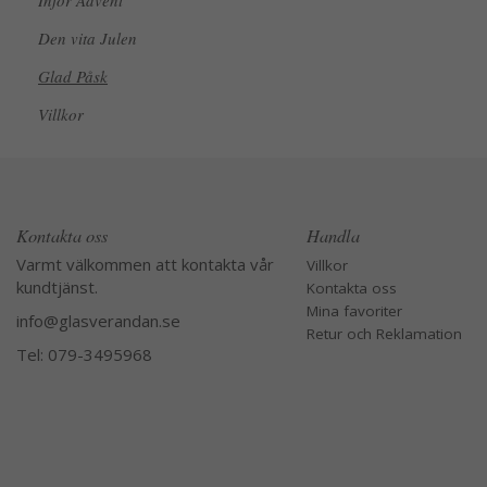
Inför Advent
Den vita Julen
Glad Påsk
Villkor
Kontakta oss
Handla
Varmt välkommen att kontakta vår
Villkor
kundtjänst.
Kontakta oss
Mina favoriter
info@glasverandan.se
Retur och Reklamation
Tel: 079-3495968