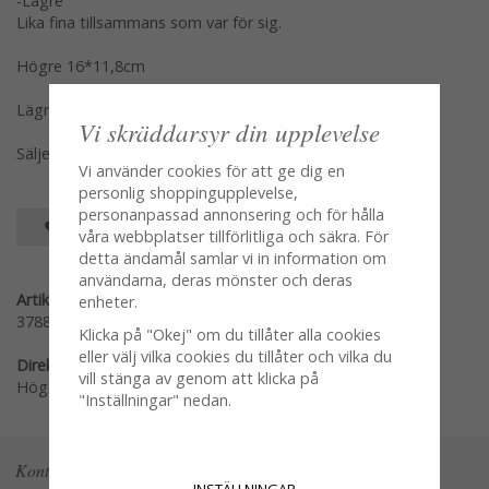
-Lägre
Lika fina tillsammans som var för sig.
Högre 16*11,8cm
Lägre 12*8,4cm
Vi skräddarsyr din upplevelse
Säljes per styck en och en
Vi använder cookies för att ge dig en
personlig shoppingupplevelse,
personanpassad annonsering och för hålla
SPARA SOM FAVORIT
våra webbplatser tillförlitliga och säkra. För
detta ändamål samlar vi in information om
användarna, deras mönster och deras
Artikelnummer:
enheter.
3788-11
Klicka på "Okej" om du tillåter alla cookies
eller välj vilka cookies du tillåter och vilka du
Direktlänk:
vill stänga av genom att klicka på
Högerklicka och kopiera adressen
"Inställningar" nedan.
Kontakta oss