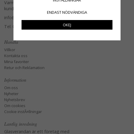
INSTÄLLNINGAR
Varmt välkommen att kontakta vår
kundtjänst.
ENDAST NÖDVÄNDIGA
info@glasverandan.se
OKEJ
Tel: 079-3495968
Handla
Villkor
Kontakta oss
Mina favoriter
Retur och Reklamation
Information
Om oss
Nyheter
Nyhetsbrev
Om cookies
Cookie instÃ¤llningar
Lantlig inredning
Glasverandan är ett företag med