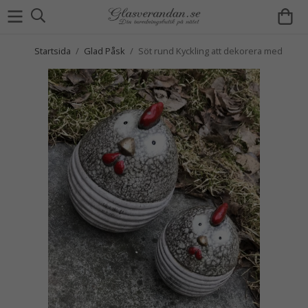
Startsida
/
Glad Påsk
/
Söt rund Kyckling att dekorera med