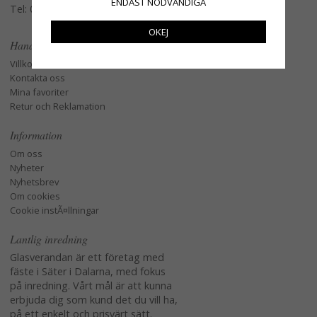
ENDAST NÖDVÄNDIGA
Tel: 079-3495968
OKEJ
Handla
Villkor
Kontakta oss
Mina favoriter
Retur och Reklamation
Information
Om oss
Nyheter
Nyhetsbrev
Om cookies
Cookie instÃ¤llningar
Lantlig inredning
Glasverandan är ett företag med
fäste i Säter i Dalarna, med fokus
på inredning. Vårt mål är att kunna
erbjuda dig som kund det du vill ha,
på ett enkelt och prisvärt sätt.