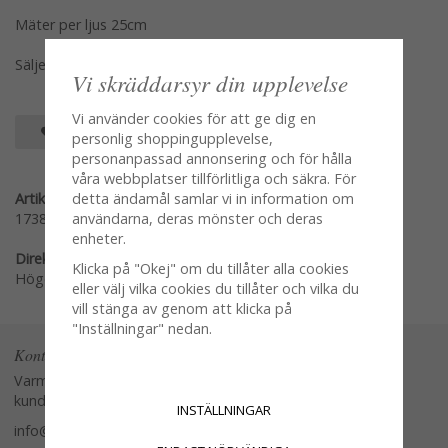
Mäter per ljus 25cm
Säljes i två pack om två ljus utan batteri
Vi skräddarsyr din upplevelse
Vi använder cookies för att ge dig en
SPARA SOM FAVORIT
personlig shoppingupplevelse,
personanpassad annonsering och för hålla
våra webbplatser tillförlitliga och säkra. För
Artikelnummer:
detta ändamål samlar vi in information om
173839
användarna, deras mönster och deras
enheter.
Direktlänk:
Klicka på "Okej" om du tillåter alla cookies
Högerklicka och kopiera adressen
eller välj vilka cookies du tillåter och vilka du
vill stänga av genom att klicka på
"Inställningar" nedan.
Kontakta oss
Varmt välkommen att kontakta vår
kundtjänst.
INSTÄLLNINGAR
info@glasverandan.se