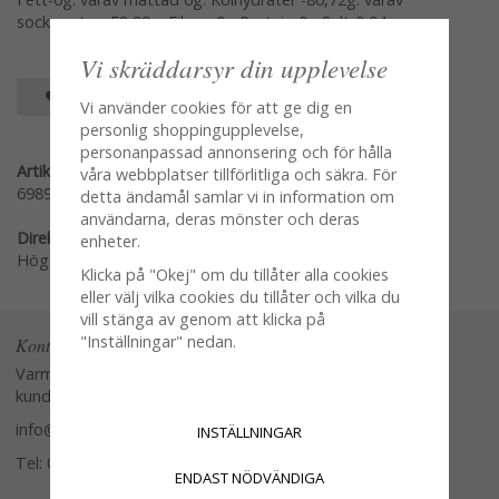
sockerarter -58,99g: Fibrer-0g Protein-0g Salt-0,04g
Vi skräddarsyr din upplevelse
SPARA SOM FAVORIT
Vi använder cookies för att ge dig en
personlig shoppingupplevelse,
personanpassad annonsering och för hålla
Artikelnummer:
våra webbplatser tillförlitliga och säkra. För
69895
detta ändamål samlar vi in information om
användarna, deras mönster och deras
Direktlänk:
enheter.
Högerklicka och kopiera adressen
Klicka på "Okej" om du tillåter alla cookies
eller välj vilka cookies du tillåter och vilka du
vill stänga av genom att klicka på
"Inställningar" nedan.
Kontakta oss
Varmt välkommen att kontakta vår
kundtjänst.
info@glasverandan.se
INSTÄLLNINGAR
Tel: 079-3495968
ENDAST NÖDVÄNDIGA