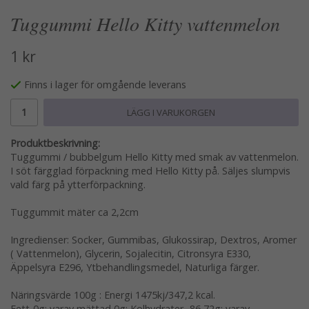
Tuggummi Hello Kitty vattenmelon
1 kr
Finns i lager för omgående leverans
LÄGG I VARUKORGEN
Produktbeskrivning:
Tuggummi / bubbelgum Hello Kitty med smak av vattenmelon.
I söt färgglad förpackning med Hello Kitty på. Säljes slumpvis
vald färg på ytterförpackning.
Tuggummit mäter ca 2,2cm
Ingredienser: Socker, Gummibas, Glukossirap, Dextros, Aromer
( Vattenmelon), Glycerin, Sojalecitin, Citronsyra E330,
Äppelsyra E296, Ytbehandlingsmedel, Naturliga färger.
Näringsvärde 100g : Energi 1475kj/347,2 kcal.
Fett-0g: varav mättad 0g: Kolhydrater -86,72g: varav