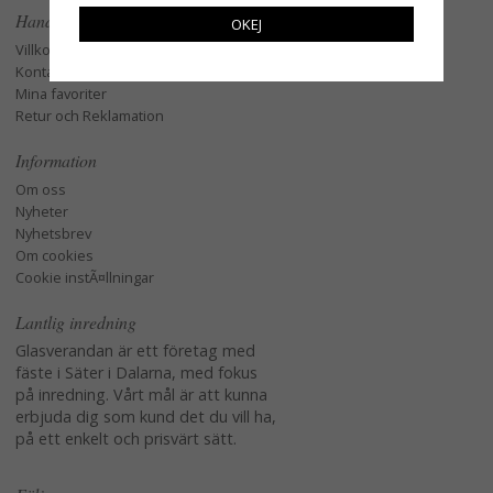
Handla
OKEJ
Villkor
Kontakta oss
Mina favoriter
Retur och Reklamation
Information
Om oss
Nyheter
Nyhetsbrev
Om cookies
Cookie instÃ¤llningar
Lantlig inredning
Glasverandan är ett företag med
fäste i Säter i Dalarna, med fokus
på inredning. Vårt mål är att kunna
erbjuda dig som kund det du vill ha,
på ett enkelt och prisvärt sätt.