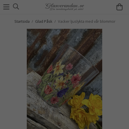
Startsida
/
Glad Påsk
/
Vacker ljuslykta med vår blommor