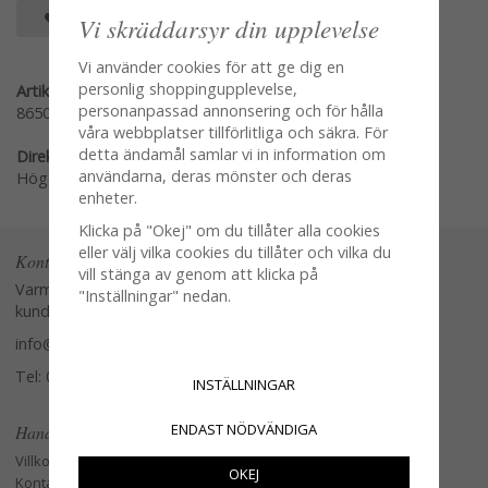
SPARA SOM FAVORIT
Vi skräddarsyr din upplevelse
Vi använder cookies för att ge dig en
personlig shoppingupplevelse,
Artikelnummer:
personanpassad annonsering och för hålla
8650-11
våra webbplatser tillförlitliga och säkra. För
detta ändamål samlar vi in information om
Direktlänk:
användarna, deras mönster och deras
Högerklicka och kopiera adressen
enheter.
Klicka på "Okej" om du tillåter alla cookies
eller välj vilka cookies du tillåter och vilka du
Kontakta oss
vill stänga av genom att klicka på
Varmt välkommen att kontakta vår
"Inställningar" nedan.
kundtjänst.
info@glasverandan.se
Tel: 079-3495968
INSTÄLLNINGAR
ENDAST NÖDVÄNDIGA
Handla
Villkor
OKEJ
Kontakta oss