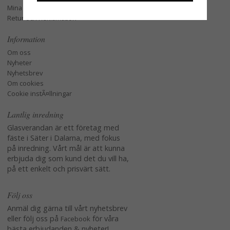
Mina favoriter
Retur och Reklamation
Information
Om oss
Nyheter
Nyhetsbrev
Om cookies
Cookie instÃ¤llningar
Lantlig inredning
Glasverandan är ett företag med
fäste i Säter i Dalarna, med fokus
på inredning. Vårt mål är att kunna
erbjuda dig som kund det du vill ha,
på ett enkelt och prisvärt sätt.
Följ oss
Anmäl dig gärna till vårt nyhetsbrev
eller följ oss på
för våra
Facebook
bästa erbjudanden & nyheter!