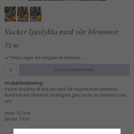
Vacker ljuslykta med vår blommor
75 kr
Finns i lager för omgående leverans
LÄGG I VARUKORGEN
Produktbeskrivning:
Vacker ljuslykta till lika vas med vår inspirerande blommor.
Rund modell tillverkad i kraftigare glas motiv av blommor runt
om.
Höjd: 12,5cm
Bredd: 10cm