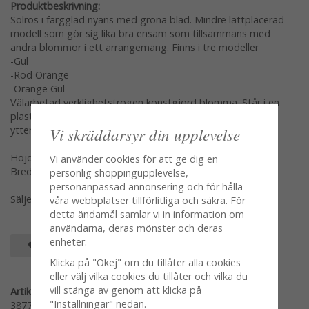
Produktbeskrivning:
Solros i färgglad nyans med gröna blad. Mindre lättplacerad
modell som gör sig lika bra ensam som tillsammans med
andra blommor i ett arrangemang. Finns i tre modeller
-Gul
-Röd Orange
-Orange Gul
Välarbetad verklighetstrogen konstgjord blomma. Står i en
plastad innerkruka som med fördel kan ställas i en större
ytterkruka eller ett ljussglas i lite bredare modell.
Vi skräddarsyr din upplevelse
Höjd: 18cm
Vi använder cookies för att ge dig en
Bredd kruka: 6cm
personlig shoppingupplevelse,
personanpassad annonsering och för hålla
Säljes per styck var modell för sig en och en
våra webbplatser tillförlitliga och säkra. För
detta ändamål samlar vi in information om
användarna, deras mönster och deras
enheter.
SPARA SOM FAVORIT
Klicka på "Okej" om du tillåter alla cookies
eller välj vilka cookies du tillåter och vilka du
vill stänga av genom att klicka på
Artikelnummer:
"Inställningar" nedan.
3877-99-1-G