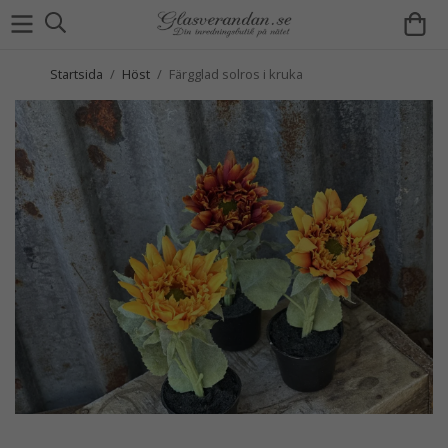
Startsida
/
Höst
/
Färgglad solros i kruka