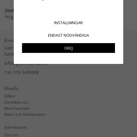
Direktlänk:
Högerklicka och kopiera adressen
INSTÄLLNINGAR
ENDAST NÖDVÄNDIGA
Kontakta oss
Varmt välkommen att kontakta vår
OKEJ
kundtjänst.
info@glasverandan.se
Tel: 079-3495968
Handla
Villkor
Kontakta oss
Mina favoriter
Retur och Reklamation
Information
Om oss