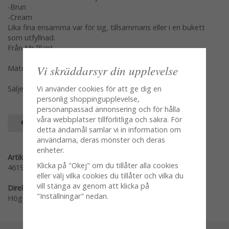
-Brun
-Cream
Lika fina ensamma var för sig, tillsammans eller i en bukett
som utfyllnad.
Från Mr Plant
Vi skräddarsyr din upplevelse
Mäter 53cm
Vi använder cookies för att ge dig en
Säljes per styck var modell för sig en och en
personlig shoppingupplevelse,
personanpassad annonsering och för hålla
våra webbplatser tillförlitliga och säkra. För
SPARA SOM FAVORIT
detta ändamål samlar vi in information om
användarna, deras mönster och deras
enheter.
Artikelnummer:
Klicka på "Okej" om du tillåter alla cookies
4619-70
eller välj vilka cookies du tillåter och vilka du
vill stänga av genom att klicka på
Direktlänk:
"Inställningar" nedan.
Högerklicka och kopiera adressen