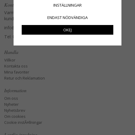
Kontakta oss
INSTÄLLNINGAR
Varmt välkommen att kontakta vår
ENDAST NÖDVÄNDIGA
kundtjänst.
info@glasverandan.se
OKEJ
Tel: 079-3495968
Handla
Villkor
Kontakta oss
Mina favoriter
Retur och Reklamation
Information
Om oss
Nyheter
Nyhetsbrev
Om cookies
Cookie instÃ¤llningar
Lantlig inredning