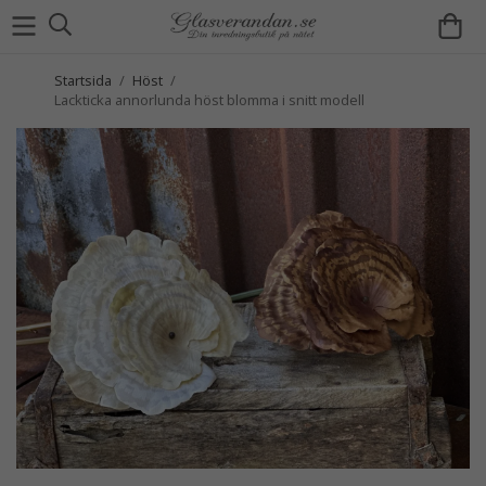
Startsida
/
Höst
/
Lackticka annorlunda höst blomma i snitt modell