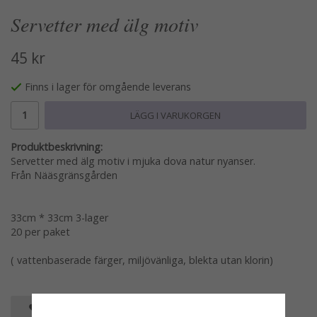
Servetter med älg motiv
45 kr
Finns i lager för omgående leverans
LÄGG I VARUKORGEN
Produktbeskrivning:
Servetter med älg motiv i mjuka dova natur nyanser.
Från Nääsgränsgården
33cm * 33cm 3-lager
20 per paket
( vattenbaserade färger, miljövänliga, blekta utan klorin)
SPARA SOM FAVORIT