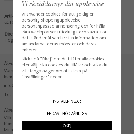
Vi skräddarsyr din upplevelse
Vi använder cookies för att ge dig en
Artikelnummer:
personlig shoppingupplevelse,
691000
personanpassad annonsering och för hålla
våra webbplatser tillförlitliga och säkra. För
Direktlänk:
detta ändamål samlar vi in information om
Högerklicka och kopiera adressen
användarna, deras mönster och deras
enheter.
Klicka på "Okej" om du tillåter alla cookies
Kontakta oss
eller välj vilka cookies du tillåter och vilka du
Varmt välkommen att kontakta vår
vill stänga av genom att klicka på
kundtjänst.
"Inställningar" nedan.
info@glasverandan.se
Tel: 079-3495968
INSTÄLLNINGAR
Handla
ENDAST NÖDVÄNDIGA
Villkor
Kontakta oss
OKEJ
Mina favoriter