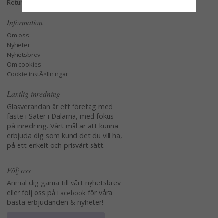
Retur och Reklamation
Information
Om oss
Nyheter
Nyhetsbrev
Om cookies
Cookie instÃ¤llningar
Lantlig inredning
Glasverandan är ett företag med
fäste i Säter i Dalarna, med fokus
på inredning. Vårt mål är att kunna
erbjuda dig som kund det du vill ha,
på ett enkelt och prisvärt sätt.
Följ oss
Anmäl dig gärna till vårt nyhetsbrev
eller följ oss på
för våra
Facebook
bästa erbjudanden & nyheter!