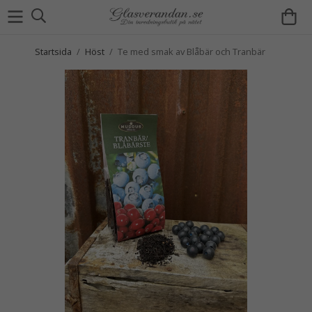
Startsida
/
Höst
/
Te med smak av Blåbär och Tranbär