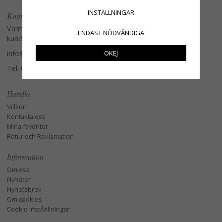
INSTÄLLNINGAR
Kontakta oss
Varmt välkommen att kontakta vår
ENDAST NÖDVÄNDIGA
kundtjänst.
OKEJ
info@glasverandan.se
Tel: 079-3495968
Handla
Villkor
Kontakta oss
Mina favoriter
Retur och Reklamation
Information
Om oss
Nyheter
Nyhetsbrev
Om cookies
Cookie instÃ¤llningar