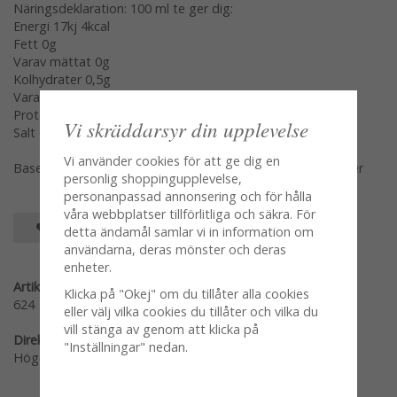
Näringsdeklaration: 100 ml te ger dig:
Energi 17kj 4kcal
Fett 0g
Varav mättat 0g
Kolhydrater 0,5g
Vara sockerarter 0,5g
Protein 0,5g
Vi skräddarsyr din upplevelse
Salt 0g
Vi använder cookies för att ge dig en
Baserat på 1tsk te bryggd i 100gr nykokt vatten 2-3minuter
personlig shoppingupplevelse,
personanpassad annonsering och för hålla
våra webbplatser tillförlitliga och säkra. För
SPARA SOM FAVORIT
detta ändamål samlar vi in information om
användarna, deras mönster och deras
enheter.
Artikelnummer:
Klicka på "Okej" om du tillåter alla cookies
624
eller välj vilka cookies du tillåter och vilka du
vill stänga av genom att klicka på
Direktlänk:
"Inställningar" nedan.
Högerklicka och kopiera adressen