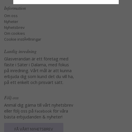
Information
Om oss
Nyheter
Nyhetsbrev
Om cookies
Cookie instÃ¤llningar
Lantlig inredning
Glasverandan är ett företag med
fäste i Säter i Dalarna, med fokus
på inredning. Vårt mål är att kunna
erbjuda dig som kund det du vill ha,
på ett enkelt och prisvärt sätt.
Följ oss
Anmäl dig gärna till vårt nyhetsbrev
eller följ oss på
för våra
Facebook
bästa erbjudanden & nyheter!
FÅ VÅRT NYHETSBREV