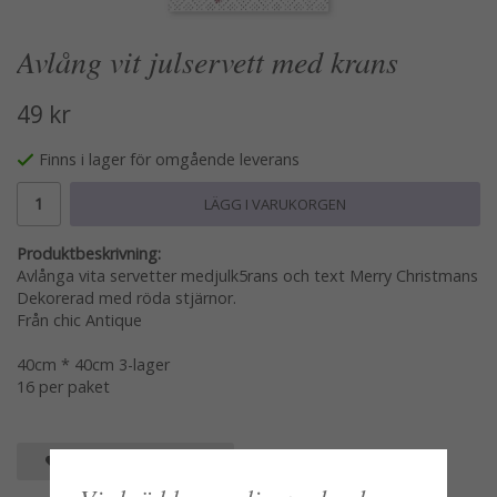
Avlång vit julservett med krans
49 kr
Finns i lager för omgående leverans
LÄGG I VARUKORGEN
Produktbeskrivning:
Avlånga vita servetter medjulk5rans och text Merry Christmans
Dekorerad med röda stjärnor.
Från chic Antique
40cm * 40cm 3-lager
16 per paket
SPARA SOM FAVORIT