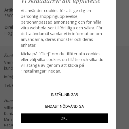
Vi skräddarsyr din upplevelse
Artikelnummer:
Vi använder cookies för att ge dig en
38000533
personlig shoppingupplevelse,
personanpassad annonsering och för hålla
Direktlänk:
våra webbplatser tillförlitliga och säkra. För
Högerklicka och kopiera adressen
detta ändamål samlar vi in information om
användarna, deras mönster och deras
enheter.
Klicka på "Okej" om du tillåter alla cookies
Kontakta oss
eller välj vilka cookies du tillåter och vilka du
Varmt välkommen att kontakta vår
vill stänga av genom att klicka på
kundtjänst.
"Inställningar" nedan.
info@glasverandan.se
Tel: 079-3495968
INSTÄLLNINGAR
Handla
ENDAST NÖDVÄNDIGA
Villkor
Kontakta oss
OKEJ
Mina favoriter
Retur och Reklamation