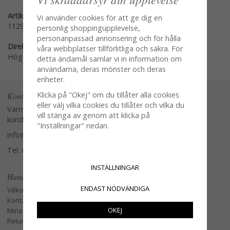
Artikelnummer:
Vi använder cookies för att ge dig en
112948
personlig shoppingupplevelse,
personanpassad annonsering och för hålla
Direktlänk:
våra webbplatser tillförlitliga och säkra. För
Högerklicka och kopiera adressen
detta ändamål samlar vi in information om
användarna, deras mönster och deras
enheter.
Klicka på "Okej" om du tillåter alla cookies
Kontakta oss
eller välj vilka cookies du tillåter och vilka du
Varmt välkommen att kontakta vår
vill stänga av genom att klicka på
kundtjänst.
"Inställningar" nedan.
info@glasverandan.se
Tel: 079-3495968
INSTÄLLNINGAR
Handla
ENDAST NÖDVÄNDIGA
Villkor
Kontakta oss
OKEJ
Mina favoriter
Retur och Reklamation