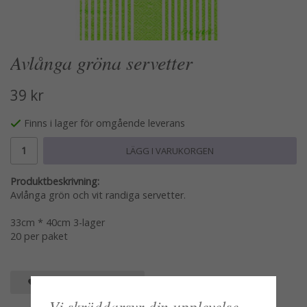
Avlånga gröna servetter
39 kr
Finns i lager för omgående leverans
LÄGG I VARUKORGEN
Produktbeskrivning:
Avlånga grön och vit randiga servetter.
33cm * 40cm 3-lager
20 per paket
SPARA SOM FAVORIT
Vi skräddarsyr din upplevelse