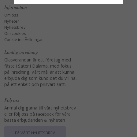
Information
Om oss
Nyheter
Nyhetsbrev
Om cookies
Cookie instÃ¤llningar
Lantlig inredning
Glasverandan är ett företag med
fäste i Säter i Dalarna, med fokus
på inredning. Vårt mål är att kunna
erbjuda dig som kund det du vill ha,
på ett enkelt och prisvärt sätt.
Följ oss
Anmäl dig gärna till vårt nyhetsbrev
eller följ oss på
för våra
Facebook
bästa erbjudanden & nyheter!
FÅ VÅRT NYHETSBREV