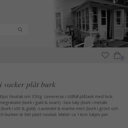
0
i vacker plåt burk
ljus Noatak om 350g. Levereras i stilfull plåtask med lock.
omegranate (burk i guld & svart) -Sea Saly (burk i metalic
(burk i vitt & guld) -Lavendel & marine mist (burk i grönt och
och burken är lätt platt rundad. Mäter ca 14cm Säljes per