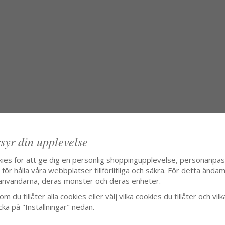
syr din upplevelse
kies för att ge dig en personlig shoppingupplevelse, personanpa
ör hålla våra webbplatser tillförlitliga och säkra. För detta ändamå
användarna, deras mönster och deras enheter.
m du tillåter alla cookies eller välj vilka cookies du tillåter och vilk
cka på "Inställningar" nedan.