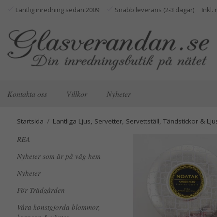
Lantlig inredning sedan 2009
Snabb leverans (2-3 dagar)
Kontakta oss
Villkor
Nyheter
Startsida
/
Lantliga Ljus, Servetter, Servettställ, Tändstickor & L
REA
Nyheter som är på väg hem
Nyheter
För Trädgården
Våra konstgjorda blommor,