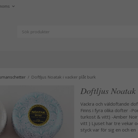
jusmanschetter
/
Doftljus Noatak i vacker plåt burk
Doftljus Noatak 
Vackra och väldoftande doft
Finns i fyra olika dofter -P
turkost & vitt) -Amber Noir 
vitt ) Ljuset har tre vekar 
styck var för sig en och en