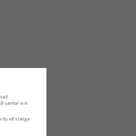
ssad
l samlar vi in
a du vill stänga