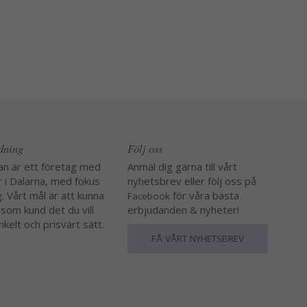
edning
Följ oss
an är ett företag med
Anmäl dig gärna till vårt
r i Dalarna, med fokus
nyhetsbrev eller följ oss på
. Vårt mål är att kunna
för våra bästa
Facebook
 som kund det du vill
erbjudanden & nyheter!
nkelt och prisvärt sätt.
FÅ VÅRT NYHETSBREV