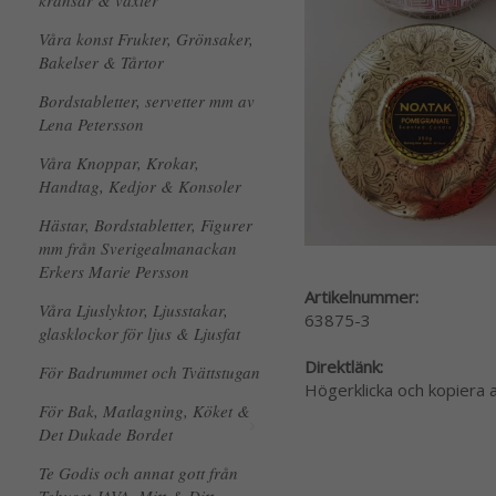
kransar & växter
Våra konst Frukter, Grönsaker,
Bakelser & Tårtor
Bordstabletter, servetter mm av
Lena Petersson
Våra Knoppar, Krokar,
Handtag, Kedjor & Konsoler
Hästar, Bordstabletter, Figurer
mm från Sverigealmanackan
Erkers Marie Persson
Artikelnummer:
Våra Ljuslyktor, Ljusstakar,
63875-3
glasklockor för ljus & Ljusfat
Direktlänk:
För Badrummet och Tvättstugan
Högerklicka och kopiera
För Bak, Matlagning, Köket &
Det Dukade Bordet
Te Godis och annat gott från