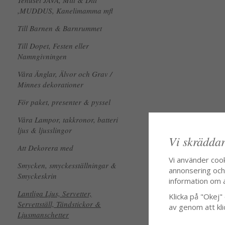
Tehuset JAVA, Mitt & Ditt
,MUDDUS, Kanelimamma mfl
Till Barnen & Barnrummet
Till Dopet, Festen eller
Namngivningen
Våra Änglar, Älvor och Grav /
Minnes dekorationer
För paket, presenter & pyssel
Våra Lampor, takkronor, batteri
ljus & ljusslingor
Vi skräddar
Att Dekorera med
Vi använder coo
Smycken, smyckesställningar &
annonsering och f
Smyckeskrin
information om 
Lantliga Ljus, Servetter,
Klicka på "Okej" o
Servettställ, Tändstickor &
av genom att kli
Ljusmanschetter