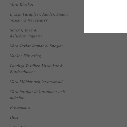
Våra Klockor
Lyxiga Paraplyer, Kläder, Sjalar,
Väskor & Necessärer
Skyltar, Tags &
Kylskåpsmagneter
Våra Tavlor Ramar & Speglar
Vacker Förvaring
Lantliga Textilier, Vaxdukar &
Bordstabletter
Våra Möbler och insynsskydd
Våra husdjur dekorationer och
tillbehör
Presentkort
Höst