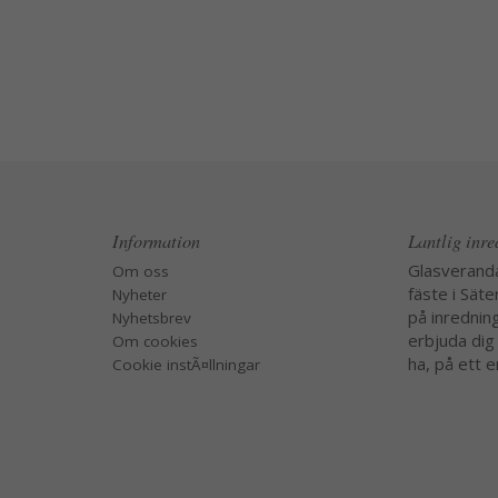
Information
Lantlig inr
Glasverand
Om oss
fäste i Säte
Nyheter
på inredning
Nyhetsbrev
erbjuda dig
Om cookies
ha, på ett e
Cookie instÃ¤llningar