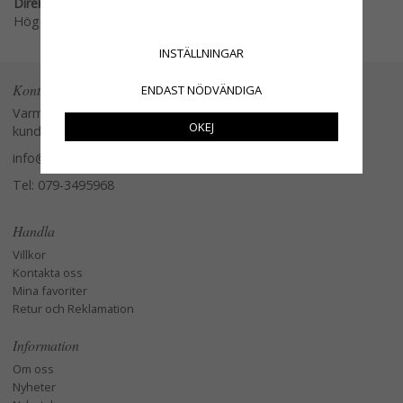
Direktlänk:
Högerklicka och kopiera adressen
INSTÄLLNINGAR
Kontakta oss
ENDAST NÖDVÄNDIGA
Varmt välkommen att kontakta vår
OKEJ
kundtjänst.
info@glasverandan.se
Tel: 079-3495968
Handla
Villkor
Kontakta oss
Mina favoriter
Retur och Reklamation
Information
Om oss
Nyheter