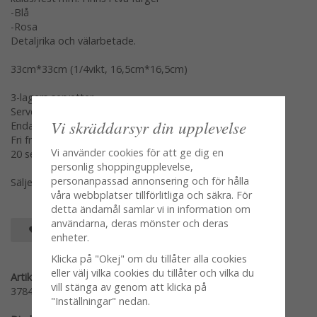
-Blå
-Rosa
Detaljrika och välarbetade.
33cm*33cm (1/4vikt, 16,5cm*16,5cm)
3-lagers servetter
Servetterna är miljövänliga och återvinningsbara.
Vi skräddarsyr din upplevelse
Endast vattenbaserade färger
Fri från klor och blekningsmedel
Vi använder cookies för att ge dig en
20 servetter/paket
personlig shoppingupplevelse,
personanpassad annonsering och för hålla
Säljes i paket var modell/färg för sig
våra webbplatser tillförlitliga och säkra. För
detta ändamål samlar vi in information om
användarna, deras mönster och deras
SPARA SOM FAVORIT
enheter.
Klicka på "Okej" om du tillåter alla cookies
eller välj vilka cookies du tillåter och vilka du
Artikelnummer:
vill stänga av genom att klicka på
378418
"Inställningar" nedan.