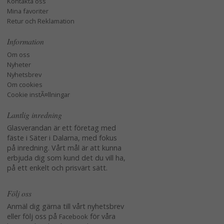
Kontakta oss
Mina favoriter
Retur och Reklamation
Information
Om oss
Nyheter
Nyhetsbrev
Om cookies
Cookie instÃ¤llningar
Lantlig inredning
Glasverandan är ett företag med
fäste i Säter i Dalarna, med fokus
på inredning. Vårt mål är att kunna
erbjuda dig som kund det du vill ha,
på ett enkelt och prisvärt sätt.
Följ oss
Anmäl dig gärna till vårt nyhetsbrev
eller följ oss på
för våra
Facebook