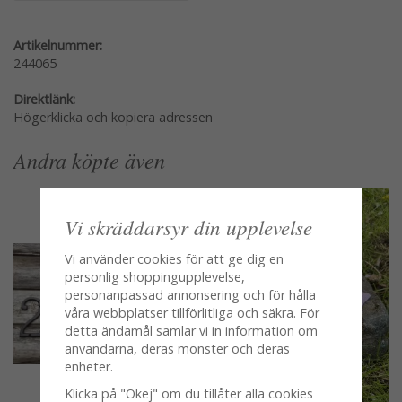
Artikelnummer:
244065
Direktlänk:
Högerklicka och kopiera adressen
Andra köpte även
Vi skräddarsyr din upplevelse
Vi använder cookies för att ge dig en
personlig shoppingupplevelse,
personanpassad annonsering och för hålla
våra webbplatser tillförlitliga och säkra. För
detta ändamål samlar vi in information om
användarna, deras mönster och deras
enheter.
Klicka på "Okej" om du tillåter alla cookies