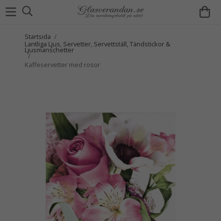
Startsida
/
Lantliga Ljus, Servetter, Servettställ, Tändstickor &
Ljusmanschetter
/
Kaffeservetter med rosor