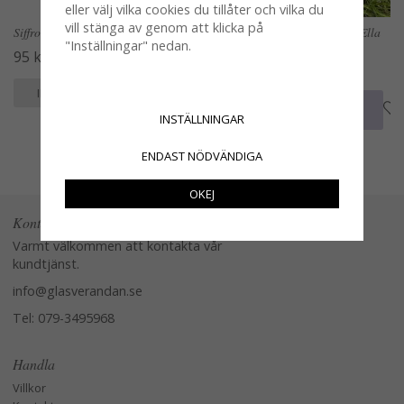
eller välj vilka cookies du tillåter och vilka du
vill stänga av genom att klicka på
Siffror / siffra i järn
Längre löpare / duk smalare Ella
"Inställningar" nedan.
rosa och vit mönstrad
95 kr
84 kr
KÖP
INFO
KÖP
INFO
INSTÄLLNINGAR
ENDAST NÖDVÄNDIGA
OKEJ
Kontakta oss
Varmt välkommen att kontakta vår
kundtjänst.
info@glasverandan.se
Tel: 079-3495968
Handla
Villkor