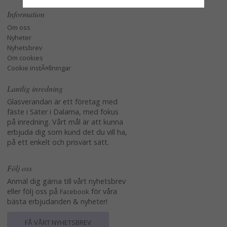
Information
Om oss
Nyheter
Nyhetsbrev
Om cookies
Cookie instÃ¤llningar
Lantlig inredning
Glasverandan är ett företag med
fäste i Säter i Dalarna, med fokus
på inredning. Vårt mål är att kunna
erbjuda dig som kund det du vill ha,
på ett enkelt och prisvärt sätt.
Följ oss
Anmäl dig gärna till vårt nyhetsbrev
eller följ oss på
för våra
Facebook
bästa erbjudanden & nyheter!
FÅ VÅRT NYHETSBREV