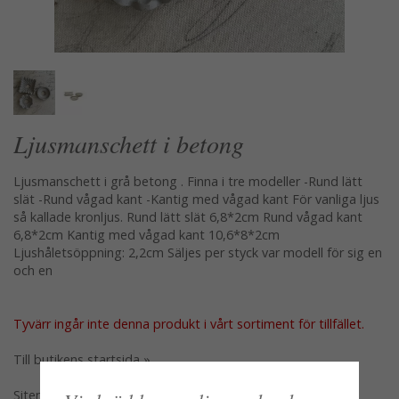
Ljusmanschett i betong
Ljusmanschett i grå betong . Finna i tre modeller -Rund lätt
slät -Rund vågad kant -Kantig med vågad kant För vanliga ljus
så kallade kronljus. Rund lätt slät 6,8*2cm Rund vågad kant
6,8*2cm Kantig med vågad kant 10,6*8*2cm
Ljushåletsöppning: 2,2cm Säljes per styck var modell för sig en
och en
Tyvärr ingår inte denna produkt i vårt sortiment för tillfället.
Till butikens startsida »
Sitemap »