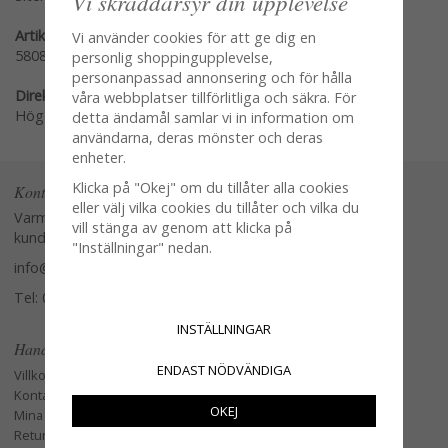
Vi skräddarsyr din upplevelse
Artikelnummer:
Vi använder cookies för att ge dig en
58081-KV
personlig shoppingupplevelse,
personanpassad annonsering och för hålla
Direktlänk:
våra webbplatser tillförlitliga och säkra. För
Högerklicka och kopiera adressen
detta ändamål samlar vi in information om
användarna, deras mönster och deras
enheter.
Klicka på "Okej" om du tillåter alla cookies
Kontakta oss
eller välj vilka cookies du tillåter och vilka du
Varmt välkommen att kontakta vår
vill stänga av genom att klicka på
kundtjänst.
"Inställningar" nedan.
info@glasverandan.se
Tel: 079-3495968
INSTÄLLNINGAR
Handla
ENDAST NÖDVÄNDIGA
Villkor
Kontakta oss
OKEJ
Mina favoriter
Retur och Reklamation