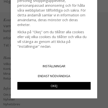
personlig shoppingupplevelse,
Högerklicka och kopiera adressen
personanpassad annonsering och för hålla
våra webbplatser tillförlitliga och säkra. För
detta ändamål samlar vi in information om
Kontakta oss
användarna, deras mönster och deras
enheter.
Varmt välkommen att kontakta vår
kundtjänst.
Klicka på "Okej" om du tillåter alla cookies
eller välj vilka cookies du tillåter och vilka du
info@glasverandan.se
vill stänga av genom att klicka på
Tel: 079-3495968
"Inställningar" nedan.
Handla
Villkor
INSTÄLLNINGAR
Kontakta oss
Mina favoriter
ENDAST NÖDVÄNDIGA
Retur och Reklamation
OKEJ
Information
Om oss
Nyheter
Nyhetsbrev