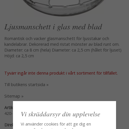
Ljusmanschett i glas med blad
Romantisk och vacker glasmanschett för ljusstakar och
kandelabrar. Dekorerad med ristat mönster av blad runt om.
Diameter: ca 8 cm (hela) Diameter: ca 2,5 cm (hålet för ljuset)
Höjd: ca 2,5 cm
Tyvärr ingår inte denna produkt i vårt sortiment för tillfället.
Till butikens startsida »
Sitemap »
Artikelnummer:
Vi skräddarsyr din upplevelse
420-600-00
Vi använder cookies för att ge dig en
Direktlänk: