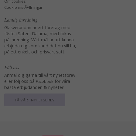
Om cookies
Cookie instÃ¤llningar
Lantlig inredning
Glasverandan är ett företag med
fäste i Säter i Dalarna, med fokus
på inredning. Vårt mål är att kunna
erbjuda dig som kund det du vill ha,
på ett enkelt och prisvärt sätt.
Följ oss
Anmäl dig gärna till vårt nyhetsbrev
eller följ oss på
för våra
Facebook
bästa erbjudanden & nyheter!
FÅ VÅRT NYHETSBREV