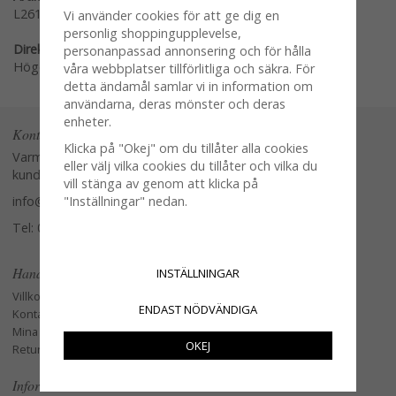
L261-Y
Vi använder cookies för att ge dig en
personlig shoppingupplevelse,
Direktlänk:
personanpassad annonsering och för hålla
Högerklicka och kopiera adressen
våra webbplatser tillförlitliga och säkra. För
detta ändamål samlar vi in information om
användarna, deras mönster och deras
enheter.
Kontakta oss
Klicka på "Okej" om du tillåter alla cookies
Varmt välkommen att kontakta vår
eller välj vilka cookies du tillåter och vilka du
kundtjänst.
vill stänga av genom att klicka på
"Inställningar" nedan.
info@glasverandan.se
Tel: 079-3495968
Handla
INSTÄLLNINGAR
Villkor
ENDAST NÖDVÄNDIGA
Kontakta oss
Mina favoriter
OKEJ
Retur och Reklamation
Information