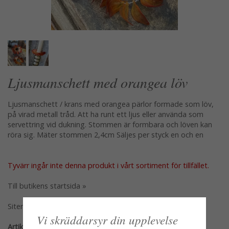
Ljusmanschett med orangea löv
Ljusmanschett / krans med orangea pärlor formade som löv,
på virad metall tråd. Att ha runt ett ljus eller använda som
servettring vid dukning. Stommen är formbara och löven kan
röra sig. Mäter stommen 2,4cm Säljes per styck en och en
Tyvärr ingår inte denna produkt i vårt sortiment för tillfället.
Till butikens startsida »
Sitemap »
Vi skräddarsyr din upplevelse
Artikelnummer: