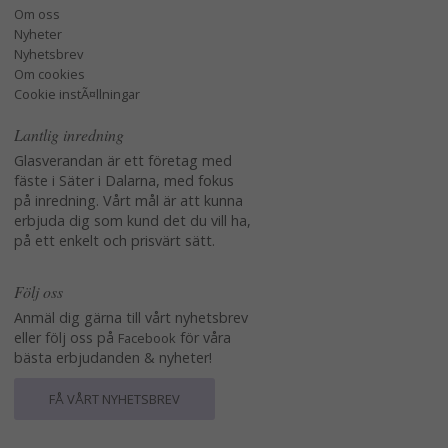
Om oss
Nyheter
Nyhetsbrev
Om cookies
Cookie instÃ¤llningar
Lantlig inredning
Glasverandan är ett företag med
fäste i Säter i Dalarna, med fokus
på inredning. Vårt mål är att kunna
erbjuda dig som kund det du vill ha,
på ett enkelt och prisvärt sätt.
Följ oss
Anmäl dig gärna till vårt nyhetsbrev
eller följ oss på
för våra
Facebook
bästa erbjudanden & nyheter!
FÅ VÅRT NYHETSBREV