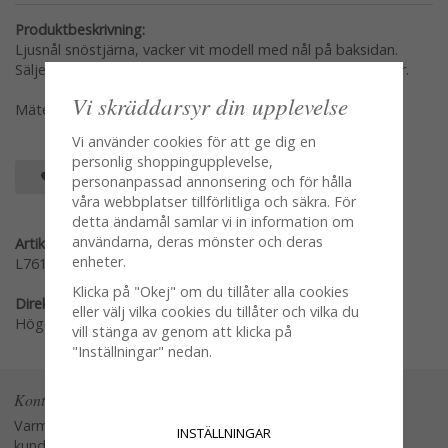
Produktbeskrivning:
Ljusnål snöstjärna, vacker vit modell med nål på baksidan.
Säljes i pack om 8st ljusnålar formade som vita snöstjärnor.
Vi skräddarsyr din upplevelse
Mäter per styck 2cm
Vi använder cookies för att ge dig en
personlig shoppingupplevelse,
SPARA SOM FAVORIT
personanpassad annonsering och för hålla
våra webbplatser tillförlitliga och säkra. För
detta ändamål samlar vi in information om
användarna, deras mönster och deras
Artikelnummer:
enheter.
L761-W1
Klicka på "Okej" om du tillåter alla cookies
Direktlänk:
eller välj vilka cookies du tillåter och vilka du
Högerklicka och kopiera adressen
vill stänga av genom att klicka på
"Inställningar" nedan.
Kontakta oss
Varmt välkommen att kontakta vår
INSTÄLLNINGAR
kundtjänst.