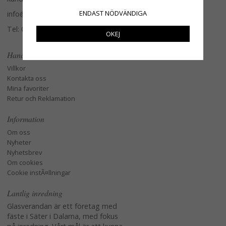
ENDAST NÖDVÄNDIGA
info@glasverandan.se
Tel: 079-3495968
OKEJ
Handla
Villkor
Kontakta oss
Mina favoriter
Retur och Reklamation
Information
Om oss
Nyheter
Nyhetsbrev
Om cookies
Cookie instÃ¤llningar
Lantlig inredning
Glasverandan är ett företag med
fäste i Säter i Dalarna, med fokus