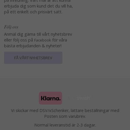
på inredning. Vårt mål är att kunna
erbjuda dig som kund det du vill ha,
på ett enkelt och prisvärt sätt.
Följ oss
Anmäl dig gärna till vårt nyhetsbrev
eller följ oss på
för våra
Facebook
bästa erbjudanden & nyheter!
FÅ VÅRT NYHETSBREV
Vi skickar med DSV/xSchenker, lättare beställningar med
Posten som varubrev.
Normal leveranstid är 2-3 dagar.