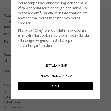
personanpassad annonsering och för hålla
våra webbplatser tillförlitliga och säkra. För
detta ändamål samlar vi in information om
Kontakta oss
användarna, deras mönster och deras
Varmt välkommen att kontakta vår
enheter.
kundtjänst.
Klicka på "Okej" om du tillåter alla cookies
info@glasverandan.se
eller välj vilka cookies du tillåter och vilka du
vill stänga av genom att klicka på
Tel: 079-3495968
"Inställningar" nedan.
Handla
Villkor
INSTÄLLNINGAR
Kontakta oss
Mina favoriter
ENDAST NÖDVÄNDIGA
Retur och Reklamation
Information
OKEJ
Om oss
Nyheter
Nyhetsbrev
Om cookies