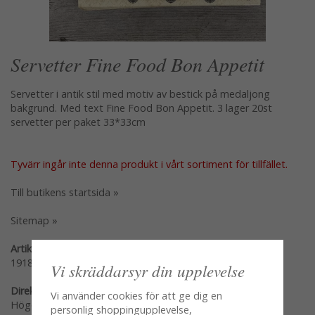
Servetter Fine Food Bon Appetit
Servetter i antik stil med motiv av bestick på medaljong
bakgrund. Med text Fine Food Bon Appetit. 3 lager 20st
servetter per paket 33*33cm
Tyvärr ingår inte denna produkt i vårt sortiment för tillfället.
Till butikens startsida »
Sitemap »
Artikelnummer:
191896
Vi skräddarsyr din upplevelse
Direktlänk:
Vi använder cookies för att ge dig en
Högerklicka och kopiera adressen
personlig shoppingupplevelse,