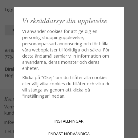
Ligger i pack om 12st servetter
Vi skräddarsyr din upplevelse
SPARA SOM FAVORIT
Vi använder cookies för att ge dig en
personlig shoppingupplevelse,
personanpassad annonsering och för hålla
våra webbplatser tillförlitliga och säkra. För
Artikelnummer:
detta ändamål samlar vi in information om
778-37
användarna, deras mönster och deras
enheter.
Direktlänk:
Högerklicka och kopiera adressen
Klicka på "Okej" om du tillåter alla cookies
eller välj vilka cookies du tillåter och vilka du
vill stänga av genom att klicka på
"Inställningar" nedan.
Kontakta oss
Varmt välkommen att kontakta vår
kundtjänst.
INSTÄLLNINGAR
info@glasverandan.se
Tel: 079-3495968
ENDAST NÖDVÄNDIGA