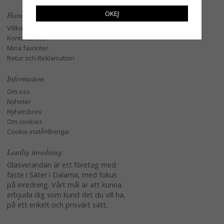
OKEJ
Handla
Villkor
Kontakta oss
Mina favoriter
Retur och Reklamation
Information
Om oss
Nyheter
Nyhetsbrev
Om cookies
Cookie instÃ¤llningar
Lantlig inredning
Glasverandan är ett företag med
fäste i Säter i Dalarna, med fokus
på inredning. Vårt mål är att kunna
erbjuda dig som kund det du vill ha,
på ett enkelt och prisvärt sätt.