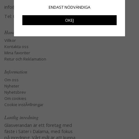
info@glasverandan.se
ENDAST NÖDVÄNDIGA
Tel: 079-3495968
OKEJ
Handla
Villkor
Kontakta oss
Mina favoriter
Retur och Reklamation
Information
Om oss
Nyheter
Nyhetsbrev
Om cookies
Cookie instÃ¤llningar
Lantlig inredning
Glasverandan är ett företag med
fäste i Säter i Dalarna, med fokus
på inredning. Vårt mål är att kunna