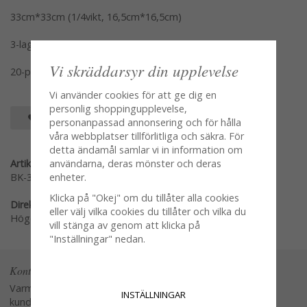
33cm*33cm (1/4vikt, 16,5cm*16,5cm)
3-lags servetter
Vi skräddarsyr din upplevelse
20-pack
Vi använder cookies för att ge dig en
personlig shoppingupplevelse,
SPARA SOM FAVORIT
personanpassad annonsering och för hålla
våra webbplatser tillförlitliga och säkra. För
detta ändamål samlar vi in information om
Artikelnummer:
användarna, deras mönster och deras
BK-384-1
enheter.
Klicka på "Okej" om du tillåter alla cookies
Direktlänk:
eller välj vilka cookies du tillåter och vilka du
Högerklicka och kopiera adressen
vill stänga av genom att klicka på
"Inställningar" nedan.
Kontakta oss
Varmt välkommen att kontakta vår
INSTÄLLNINGAR
kundtjänst.