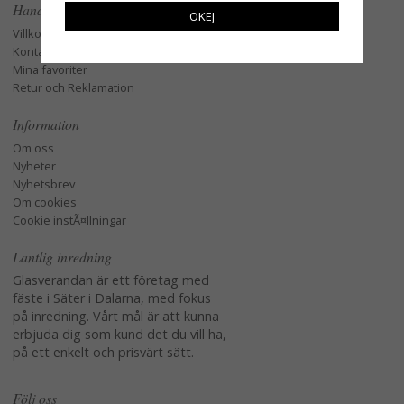
Handla
OKEJ
Villkor
Kontakta oss
Mina favoriter
Retur och Reklamation
Information
Om oss
Nyheter
Nyhetsbrev
Om cookies
Cookie instÃ¤llningar
Lantlig inredning
Glasverandan är ett företag med
fäste i Säter i Dalarna, med fokus
på inredning. Vårt mål är att kunna
erbjuda dig som kund det du vill ha,
på ett enkelt och prisvärt sätt.
Följ oss