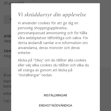
20 per paket
Vi skräddarsyr din upplevelse
SPARA SOM FAVORIT
Vi använder cookies för att ge dig en
personlig shoppingupplevelse,
personanpassad annonsering och för hålla
Artikelnummer:
våra webbplatser tillförlitliga och säkra. För
380015
detta ändamål samlar vi in information om
användarna, deras mönster och deras
Direktlänk:
enheter.
Högerklicka och kopiera adressen
Klicka på "Okej" om du tillåter alla cookies
eller välj vilka cookies du tillåter och vilka du
vill stänga av genom att klicka på
Kontakta oss
"Inställningar" nedan.
Varmt välkommen att kontakta vår
kundtjänst.
info@glasverandan.se
INSTÄLLNINGAR
Tel: 079-3495968
ENDAST NÖDVÄNDIGA