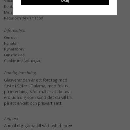
OKEJ
Villkor
Kontakta oss
Mina favoriter
Retur och Reklamation
Information
Om oss
Nyheter
Nyhetsbrev
Om cookies
Cookie instÃ¤llningar
Lantlig inredning
Glasverandan är ett företag med
fäste i Säter i Dalarna, med fokus
på inredning. Vårt mål är att kunna
erbjuda dig som kund det du vill ha,
på ett enkelt och prisvärt sätt.
Följ oss
Anmäl dig gärna till vårt nyhetsbrev