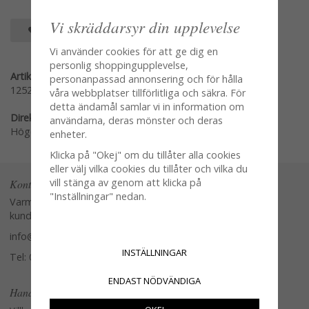
Vi skräddarsyr din upplevelse
SPARA SOM FAVORIT
Vi använder cookies för att ge dig en
personlig shoppingupplevelse,
Artikelnummer:
personanpassad annonsering och för hålla
125200
våra webbplatser tillförlitliga och säkra. För
detta ändamål samlar vi in information om
Direktlänk:
användarna, deras mönster och deras
Högerklicka och kopiera adressen
enheter.
Klicka på "Okej" om du tillåter alla cookies
eller välj vilka cookies du tillåter och vilka du
vill stänga av genom att klicka på
Kontakta oss
"Inställningar" nedan.
Varmt välkommen att kontakta vår
kundtjänst.
info@glasverandan.se
INSTÄLLNINGAR
Tel: 079-3495968
ENDAST NÖDVÄNDIGA
Handla