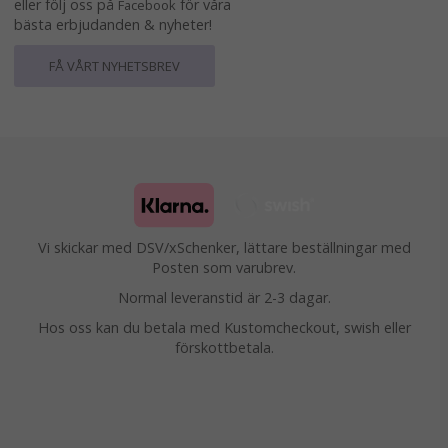
eller följ oss på
för våra
Facebook
bästa erbjudanden & nyheter!
FÅ VÅRT NYHETSBREV
Vi skickar med DSV/xSchenker, lättare beställningar med
Posten som varubrev.
Normal leveranstid är 2-3 dagar.
Hos oss kan du betala med Kustomcheckout, swish eller
förskottbetala.