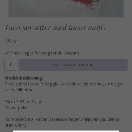
Taco servetter med tacos motiv
39 kr
Finns i lager för omgående leverans
LÄGG I VARUKORGEN
Produktbeskrivning:
Taco servetter med färgglatt och detaljrikt motiv av trevliga
tacos tillbehör.
33cm * 33cm 3-lager
20 per paket
(komosterbara, vattenbaserade färger, miljövänliga, blekta
utan klorin)