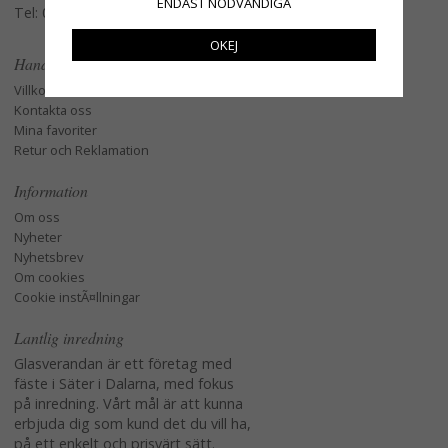
ENDAST NÖDVÄNDIGA
Tel: 079-3495968
OKEJ
Handla
Villkor
Kontakta oss
Mina favoriter
Retur och Reklamation
Information
Om oss
Nyheter
Nyhetsbrev
Om cookies
Cookie instÃ¤llningar
Lantlig inredning
Glasverandan är ett företag med
fäste i Säter i Dalarna, med fokus
på inredning. Vårt mål är att kunna
erbjuda dig som kund det du vill ha,
på ett enkelt och prisvärt sätt.