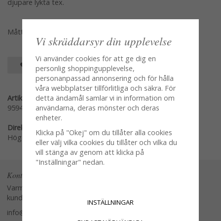
djupare lykta tex.
Mått per förpackning 11*6,5cm
Vi skräddarsyr din upplevelse
Vi använder cookies för att ge dig en
SPARA SOM FAVORIT
personlig shoppingupplevelse,
personanpassad annonsering och för hålla
våra webbplatser tillförlitliga och säkra. För
Artikelnummer:
detta ändamål samlar vi in information om
959420
användarna, deras mönster och deras
enheter.
Direktlänk:
Klicka på "Okej" om du tillåter alla cookies
Högerklicka och kopiera adressen
eller välj vilka cookies du tillåter och vilka du
vill stänga av genom att klicka på
"Inställningar" nedan.
Kontakta oss
Varmt välkommen att kontakta vår
kundtjänst.
INSTÄLLNINGAR
info@glasverandan.se