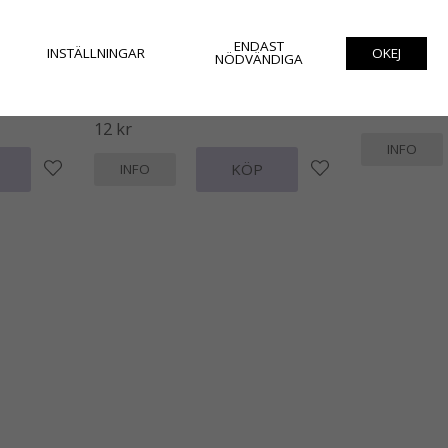
ENDAST
INSTÄLLNINGAR
OKEJ
NÖDVÄNDIGA
ett, Gäster,
Borste i natur trä nagelborste /
Eterisk olja ti
potatisborste
49 kr
12 kr
INFO
KÖP
INFO