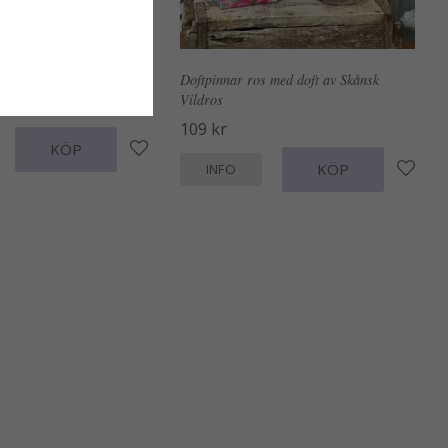
ll aroma lyktor
Doftpinnar ros med doft av Skånsk
Vildros
109 kr
KÖP
KÖP
INFO