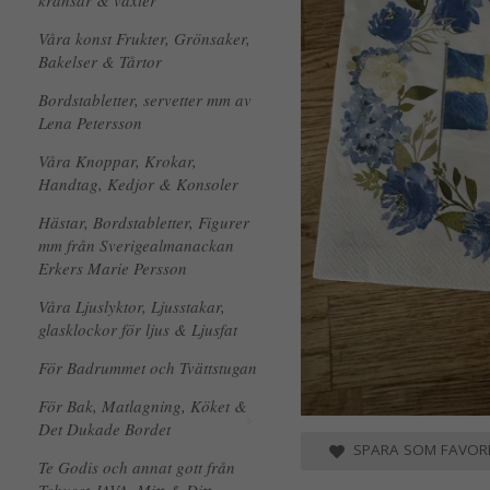
kransar & växter
Våra konst Frukter, Grönsaker,
Bakelser & Tårtor
Bordstabletter, servetter mm av
Lena Petersson
Våra Knoppar, Krokar,
Handtag, Kedjor & Konsoler
Hästar, Bordstabletter, Figurer
mm från Sverigealmanackan
Erkers Marie Persson
Våra Ljuslyktor, Ljusstakar,
glasklockor för ljus & Ljusfat
För Badrummet och Tvättstugan
För Bak, Matlagning, Köket &
Det Dukade Bordet
SPARA SOM FAVORI
Te Godis och annat gott från