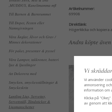
Tehuset JAVA, Mitt & Ditt
,MUDDUS, Kanelimamma mfl
Artikelnummer:
69908
Till Barnen & Barnrummet
Till Dopet, Festen eller
Direktlänk:
Namngivningen
Högerklicka och kopiera
Våra Änglar, Älvor och Grav /
Andra köpte även
Minnes dekorationer
För paket, presenter & pyssel
Våra Lampor, takkronor, batteri
ljus & ljusslingor
Vi skräddar
Att Dekorera med
Vi använder coo
Smycken, smyckesställningar &
annonsering och f
Smyckeskrin
information om 
Lantliga Ljus, Servetter,
Klicka på "Okej" o
Servettställ, Tändstickor &
av genom att kli
Ljusmanschetter