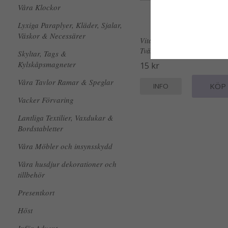
Våra Klockor
Lyxiga Paraplyer, Kläder, Sjalar,
Väskor & Necessärer
Vita skyltar med grå text Toal
Tvättstuga & Skafferi
Skyltar, Tags &
Kylskåpsmagneter
15 kr
Våra Tavlor Ramar & Speglar
KÖP
INFO
Vacker Förvaring
Lantliga Textilier, Vaxdukar &
Bordstabletter
Våra Möbler och insynsskydd
Våra husdjur dekorationer och
tillbehör
Presentkort
Höst