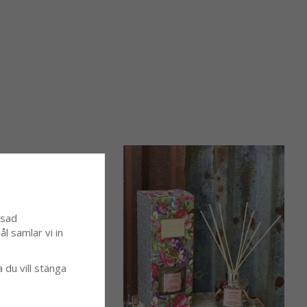
ssad
l samlar vi in
a du vill stänga