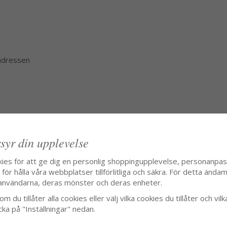
 adressen
syr din upplevelse
kies för att ge dig en personlig shoppingupplevelse, personanpa
ör hålla våra webbplatser tillförlitliga och säkra. För detta ändamå
användarna, deras mönster och deras enheter.
m du tillåter alla cookies eller välj vilka cookies du tillåter och vilk
cka på "Inställningar" nedan.