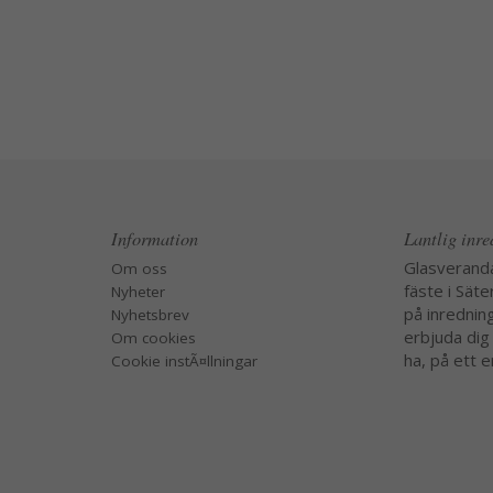
Information
Lantlig inr
Glasverand
Om oss
fäste i Säte
Nyheter
på inredning
Nyhetsbrev
erbjuda dig
Om cookies
ha, på ett e
Cookie instÃ¤llningar