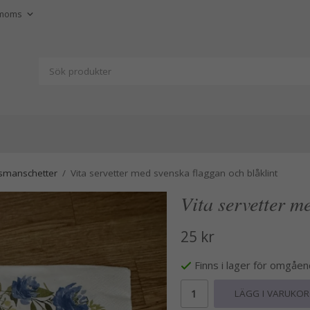
jusmanschetter
/
Vita servetter med svenska flaggan och blåklint
Vita servetter m
25 kr
Finns i lager för omgåe
LÄGG I VARUKO