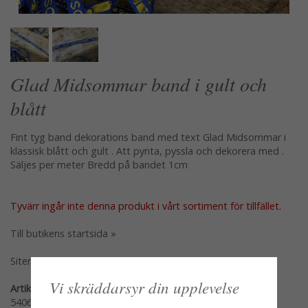
Glad Midsommar band i gult och
blått
Fint tyg band dekorations band med text Glad Midsommar i
klassisk blått och gult . Att pynta, pyssla och dekorera med .
Säljes per meter Bredd på bandet 1cm
Tyvärr ingår inte denna produkt i vårt sortiment för tillfället.
Till butikens startsida »
Sitemap »
Vi skräddarsyr din upplevelse
Artikelnummer:
54060