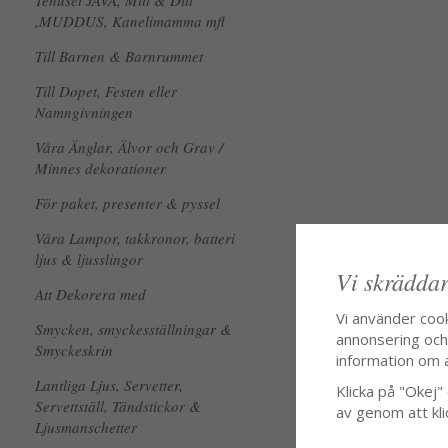
Tehuset JAVA, Mitt & Ditt
,MUDDUS, Kanelimamma mfl
Till Barnen & Barnrummet
Till Dopet, Festen eller
Namngivningen
Våra Änglar, Älvor och Grav /
Minnes dekorationer
För paket, presenter & pyssel
Våra Lampor, takkronor, batteri
ljus & ljusslingor
Vi skräddar
Att Dekorera med
Vi använder coo
Smycken, smyckesställningar &
annonsering och f
Smyckeskrin
information om 
Lantliga Ljus, Servetter,
Klicka på "Okej" o
Servettställ, Tändstickor &
av genom att kli
Ljusmanschetter