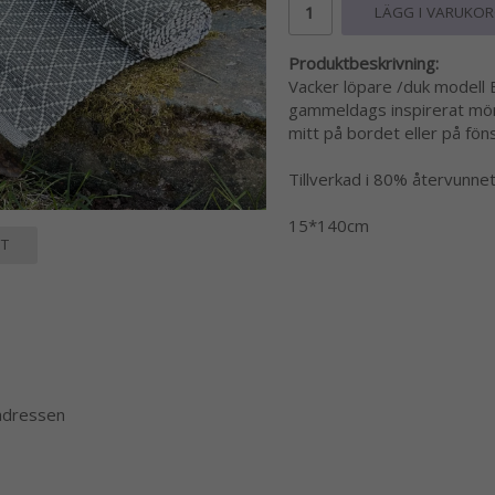
LÄGG I VARUKO
Produktbeskrivning:
Vacker löpare /duk modell E
gammeldags inspirerat mönst
mitt på bordet eller på fön
Tillverkad i 80% återvunne
15*140cm
T
 adressen