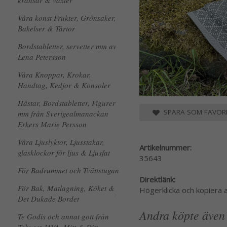
kransar & växter
Våra konst Frukter, Grönsaker,
Bakelser & Tårtor
Bordstabletter, servetter mm av
Lena Petersson
Våra Knoppar, Krokar,
Handtag, Kedjor & Konsoler
Hästar, Bordstabletter, Figurer
SPARA SOM FAVORI
mm från Sverigealmanackan
Erkers Marie Persson
Våra Ljuslyktor, Ljusstakar,
Artikelnummer:
glasklockor för ljus & Ljusfat
35643
För Badrummet och Tvättstugan
Direktlänk:
För Bak, Matlagning, Köket &
Högerklicka och kopiera
Det Dukade Bordet
Andra köpte även
Te Godis och annat gott från