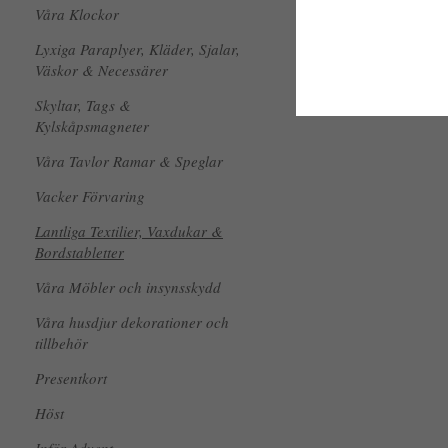
Våra Klockor
Lyxiga Paraplyer, Kläder, Sjalar,
Väskor & Necessärer
Skyltar, Tags &
Kylskåpsmagneter
Våra Tavlor Ramar & Speglar
Vacker Förvaring
Lantliga Textilier, Vaxdukar &
Bordstabletter
Våra Möbler och insynsskydd
Våra husdjur dekorationer och
tillbehör
Presentkort
Höst