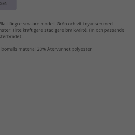
RGEN
lla i längre smalare modell. Grön och vit i nyansen med
er. I lite kraftigare stadigare bra kvalité. Fin och passande
sterbrädet .
t bomulls material 20% Återvunnet polyester