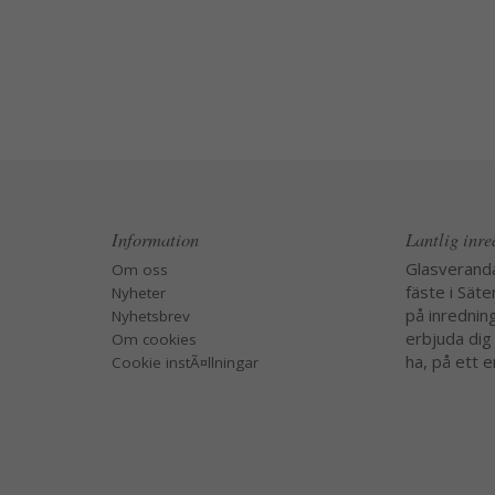
Information
Lantlig inr
Glasverand
Om oss
fäste i Säte
Nyheter
på inredning
Nyhetsbrev
erbjuda dig
Om cookies
ha, på ett e
Cookie instÃ¤llningar