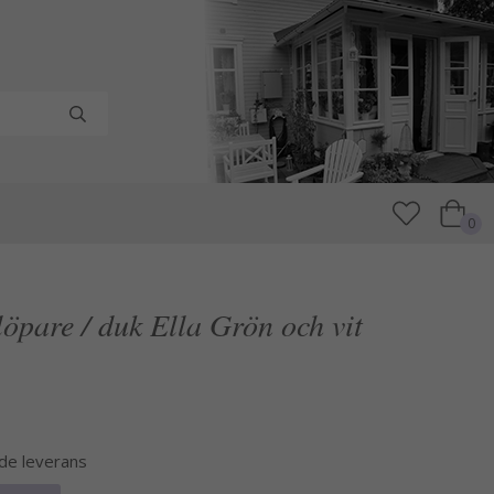
0
öpare / duk Ella Grön och vit
nde leverans