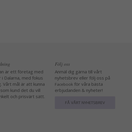
edning
Följ oss
an är ett företag med
Anmäl dig gärna till vårt
r i Dalarna, med fokus
nyhetsbrev eller följ oss på
. Vårt mål är att kunna
för våra bästa
Facebook
 som kund det du vill
erbjudanden & nyheter!
nkelt och prisvärt sätt.
FÅ VÅRT NYHETSBREV