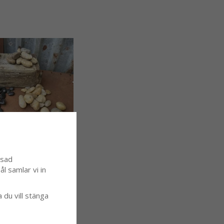
ssad
för dekoration
l samlar vi in
a du vill stänga
KÖP