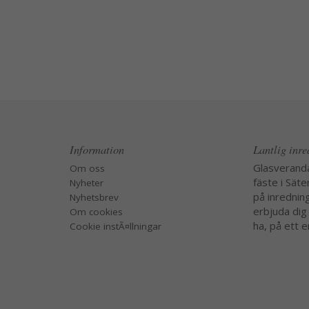
Information
Lantlig inr
Glasverand
Om oss
fäste i Säte
Nyheter
på inredning
Nyhetsbrev
erbjuda dig
Om cookies
ha, på ett e
Cookie instÃ¤llningar