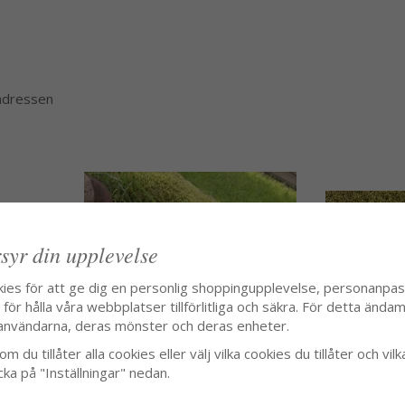
 adressen
syr din upplevelse
kies för att ge dig en personlig shoppingupplevelse, personanpa
ör hålla våra webbplatser tillförlitliga och säkra. För detta ändamå
användarna, deras mönster och deras enheter.
m du tillåter alla cookies eller välj vilka cookies du tillåter och vilk
cka på "Inställningar" nedan.