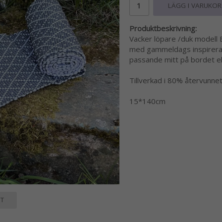
LÄGG I VARUKO
Produktbeskrivning:
Vacker löpare /duk modell E
med gammeldags inspirerat m
passande mitt på bordet el
Tillverkad i 80% återvunne
15*140cm
T