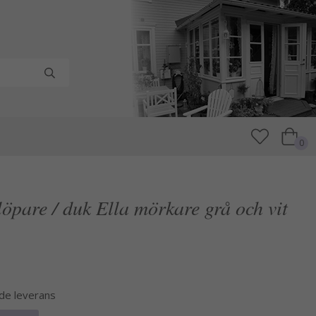
0
öpare / duk Ella mörkare grå och vit
nde leverans