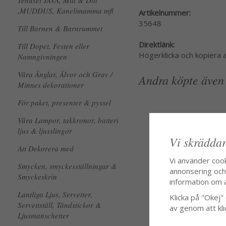
Tehuset JAVA, Mitt & Ditt
,MUDDUS, Kanelimamma mfl
Artikelnummer:
35648
Till Barnen & Barnrummet
Direktlänk:
Till Dopet, Festen eller
Högerklicka och kopiera
Namngivningen
Våra Änglar, Älvor och Grav /
Andra köpte även
Minnes dekorationer
För paket, presenter & pyssel
Våra Lampor, takkronor, batteri
ljus & ljusslingor
Vi skräddar
Att Dekorera med
Vi använder coo
Smycken, smyckesställningar &
annonsering och f
Smyckeskrin
information om 
Lantliga Ljus, Servetter,
Klicka på "Okej" o
Servettställ, Tändstickor &
av genom att kli
Ljusmanschetter