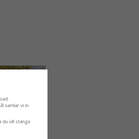
ssad
l samlar vi in
a du vill stänga