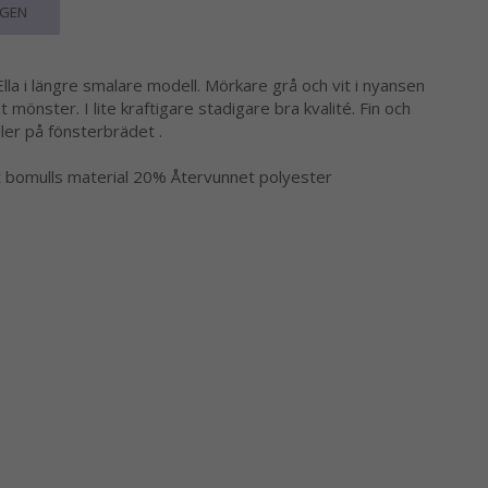
RGEN
lla i längre smalare modell. Mörkare grå och vit i nyansen
önster. I lite kraftigare stadigare bra kvalité. Fin och
ler på fönsterbrädet .
t bomulls material 20% Återvunnet polyester