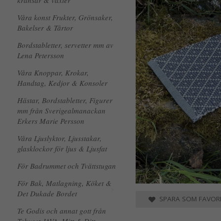
kransar & växter
Våra konst Frukter, Grönsaker,
Bakelser & Tårtor
Bordstabletter, servetter mm av
Lena Petersson
Våra Knoppar, Krokar,
Handtag, Kedjor & Konsoler
Hästar, Bordstabletter, Figurer
mm från Sverigealmanackan
Erkers Marie Persson
Våra Ljuslyktor, Ljusstakar,
glasklockor för ljus & Ljusfat
För Badrummet och Tvättstugan
För Bak, Matlagning, Köket &
Det Dukade Bordet
SPARA SOM FAVORI
Te Godis och annat gott från