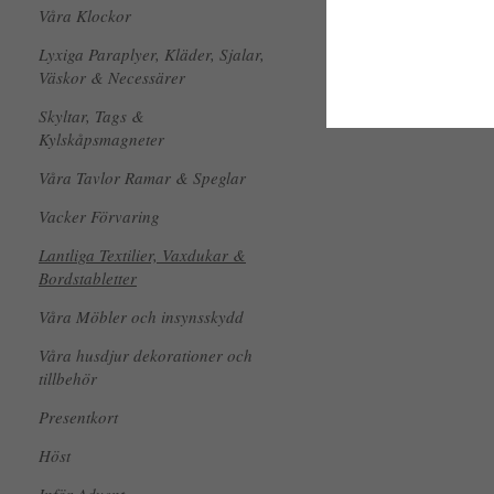
Våra Klockor
Lyxiga Paraplyer, Kläder, Sjalar,
Väskor & Necessärer
Skyltar, Tags &
Kylskåpsmagneter
Våra Tavlor Ramar & Speglar
Vacker Förvaring
Lantliga Textilier, Vaxdukar &
Bordstabletter
Våra Möbler och insynsskydd
Våra husdjur dekorationer och
tillbehör
Presentkort
Höst