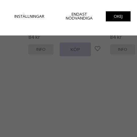
ENDAST
INSTÄLLNINGAR
OKEJ
NÖDVÄNDIGA
Längre smalare löpare / duk Ella
Längre smalare
ljusgrå och vit mönstrad
marinblå och v
84 kr
84 kr
KÖP
INFO
INFO