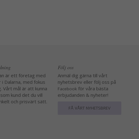
edning
Följ oss
an är ett företag med
Anmäl dig gärna till vårt
r i Dalarna, med fokus
nyhetsbrev eller följ oss på
. Vårt mål är att kunna
för våra bästa
Facebook
 som kund det du vill
erbjudanden & nyheter!
nkelt och prisvärt sätt.
FÅ VÅRT NYHETSBREV