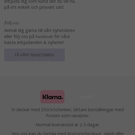
erbjuda dig som kund det du vill ha,
på ett enkelt och prisvärt sätt.
Följ oss
Anmäl dig gärna till vårt nyhetsbrev
eller följ oss på
för våra
Facebook
bästa erbjudanden & nyheter!
FÅ VÅRT NYHETSBREV
Vi skickar med DSV/xSchenker, lättare beställningar med
Posten som varubrev.
Normal leveranstid är 2-3 dagar.
Hos oss kan du betala med Kustomcheckout, swish eller