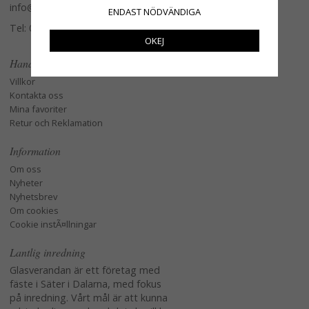
info@glasverandan.se
ENDAST NÖDVÄNDIGA
Tel: 079-3495968
OKEJ
Handla
Villkor
Kontakta oss
Mina favoriter
Retur och Reklamation
Information
Om oss
Nyheter
Nyhetsbrev
Om cookies
Cookie instÃ¤llningar
Lantlig inredning
Glasverandan är ett företag med
fäste i Säter i Dalarna, med fokus
på inredning. Vårt mål är att kunna