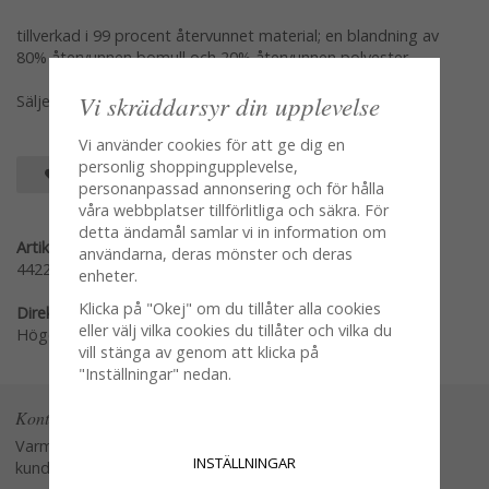
tillverkad i 99 procent återvunnet material; en blandning av
80% återvunnen bomull och 20% återvunnen polyester
Vi skräddarsyr din upplevelse
Säljes i två pack om två gardinlängder
Vi använder cookies för att ge dig en
personlig shoppingupplevelse,
SPARA SOM FAVORIT
personanpassad annonsering och för hålla
våra webbplatser tillförlitliga och säkra. För
detta ändamål samlar vi in information om
Artikelnummer:
användarna, deras mönster och deras
44221
enheter.
Klicka på "Okej" om du tillåter alla cookies
Direktlänk:
eller välj vilka cookies du tillåter och vilka du
Högerklicka och kopiera adressen
vill stänga av genom att klicka på
"Inställningar" nedan.
Kontakta oss
Varmt välkommen att kontakta vår
INSTÄLLNINGAR
kundtjänst.