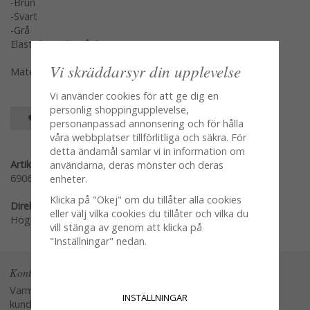
-Brun
-Svart
-Grå
Elastisk med resår ban inuti.
Vi skräddarsyr din upplevelse
Mäter osträckt mätt rakt över ca 14cm
Vi använder cookies för att ge dig en
personlig shoppingupplevelse,
SPARA SOM FAVORIT
personanpassad annonsering och för hålla
våra webbplatser tillförlitliga och säkra. För
detta ändamål samlar vi in information om
Artikelnummer:
användarna, deras mönster och deras
69066-S
enheter.
Klicka på "Okej" om du tillåter alla cookies
Direktlänk:
eller välj vilka cookies du tillåter och vilka du
Högerklicka och kopiera adressen
vill stänga av genom att klicka på
"Inställningar" nedan.
Kontakta oss
Varmt välkommen att kontakta vår
INSTÄLLNINGAR
kundtjänst.