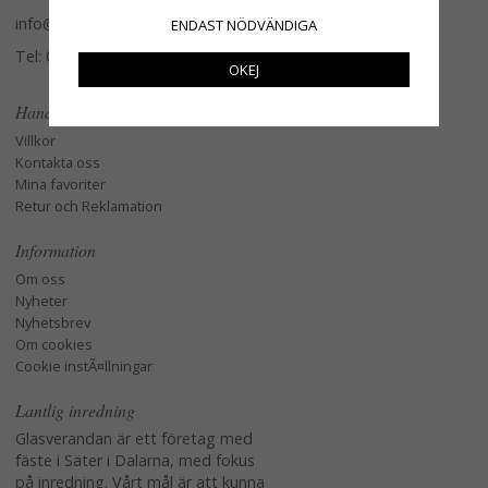
info@glasverandan.se
ENDAST NÖDVÄNDIGA
Tel: 079-3495968
OKEJ
Handla
Villkor
Kontakta oss
Mina favoriter
Retur och Reklamation
Information
Om oss
Nyheter
Nyhetsbrev
Om cookies
Cookie instÃ¤llningar
Lantlig inredning
Glasverandan är ett företag med
fäste i Säter i Dalarna, med fokus
på inredning. Vårt mål är att kunna