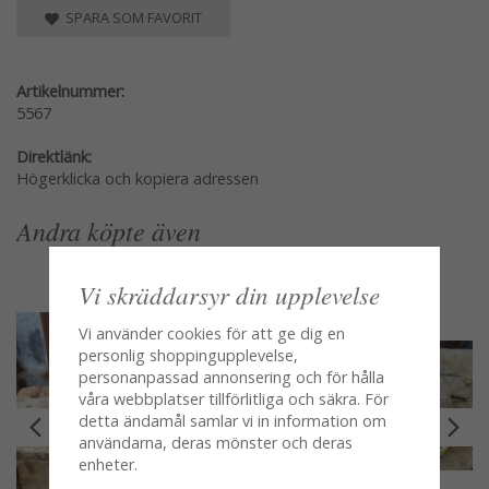
SPARA SOM FAVORIT
Artikelnummer:
5567
Direktlänk:
Högerklicka och kopiera adressen
Andra köpte även
Vi skräddarsyr din upplevelse
Vi använder cookies för att ge dig en
personlig shoppingupplevelse,
personanpassad annonsering och för hålla
våra webbplatser tillförlitliga och säkra. För
detta ändamål samlar vi in information om
användarna, deras mönster och deras
enheter.