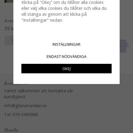
Klicka på "Okej" om du tillåter alla cookies
eller välj vilka cookies du tillåter och vilka du
vill stänga av genom att klicka på
"Inställningar" nedan.
Konstgjorda vindruvor i klase
Citron skivad konstgjord att
dekorera med
39 kr
19 kr
KÖP
INFO
INSTÄLLNINGAR
KÖP
INFO
ENDAST NÖDVÄNDIGA
OKEJ
Kontakta oss
Varmt välkommen att kontakta vår
kundtjänst.
info@glasverandan.se
Tel: 079-3495968
Handla