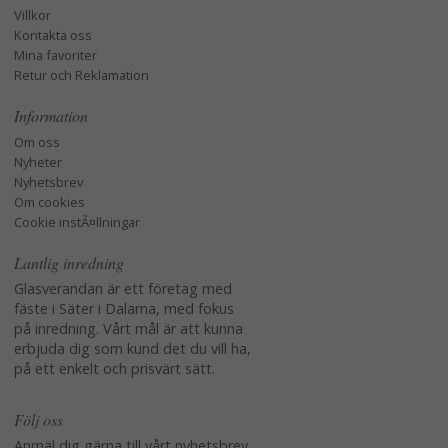
Villkor
Kontakta oss
Mina favoriter
Retur och Reklamation
Information
Om oss
Nyheter
Nyhetsbrev
Om cookies
Cookie instÃ¤llningar
Lantlig inredning
Glasverandan är ett företag med
fäste i Säter i Dalarna, med fokus
på inredning. Vårt mål är att kunna
erbjuda dig som kund det du vill ha,
på ett enkelt och prisvärt sätt.
Följ oss
Anmäl dig gärna till vårt nyhetsbrev