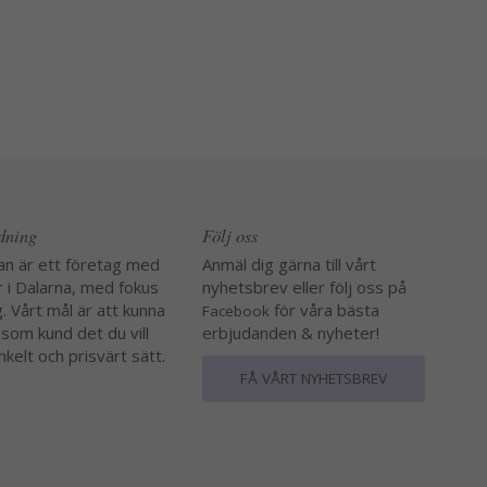
edning
Följ oss
an är ett företag med
Anmäl dig gärna till vårt
r i Dalarna, med fokus
nyhetsbrev eller följ oss på
. Vårt mål är att kunna
för våra bästa
Facebook
 som kund det du vill
erbjudanden & nyheter!
nkelt och prisvärt sätt.
FÅ VÅRT NYHETSBREV