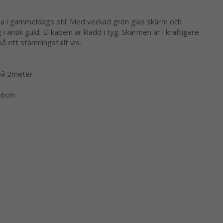
a i gammeldags stil. Med veckad grön glas skärm och
 antik guld. El kabeln är klädd i tyg. Skärmen är i kraftigare
å ett stämningsfullt vis.
på 2meter
26cm