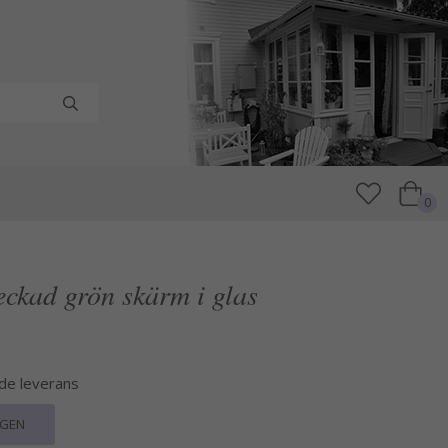
0
ckad grön skärm i glas
nde leverans
RGEN