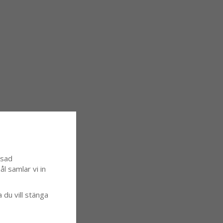
ssad
l samlar vi in
a du vill stänga