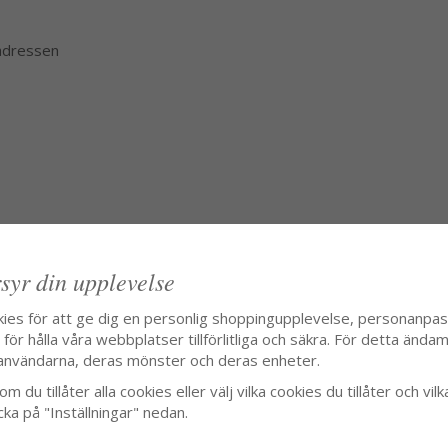
 adressen
syr din upplevelse
kies för att ge dig en personlig shoppingupplevelse, personanpa
ör hålla våra webbplatser tillförlitliga och säkra. För detta ändamå
användarna, deras mönster och deras enheter.
m du tillåter alla cookies eller välj vilka cookies du tillåter och vilk
cka på "Inställningar" nedan.