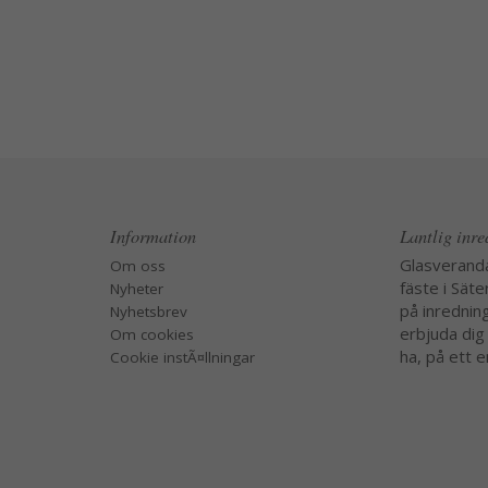
Information
Lantlig inr
Glasverand
Om oss
fäste i Säte
Nyheter
på inredning
Nyhetsbrev
erbjuda dig
Om cookies
ha, på ett e
Cookie instÃ¤llningar