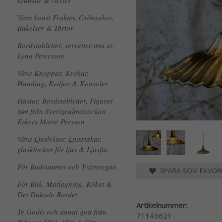
kransar & växter
Våra konst Frukter, Grönsaker,
Bakelser & Tårtor
Bordstabletter, servetter mm av
Lena Petersson
Våra Knoppar, Krokar,
Handtag, Kedjor & Konsoler
Hästar, Bordstabletter, Figurer
mm från Sverigealmanackan
Erkers Marie Persson
Våra Ljuslyktor, Ljusstakar,
glasklockor för ljus & Ljusfat
För Badrummet och Tvättstugan
SPARA SOM FAVORI
För Bak, Matlagning, Köket &
Det Dukade Bordet
Artikelnummer:
Te Godis och annat gott från
71143621