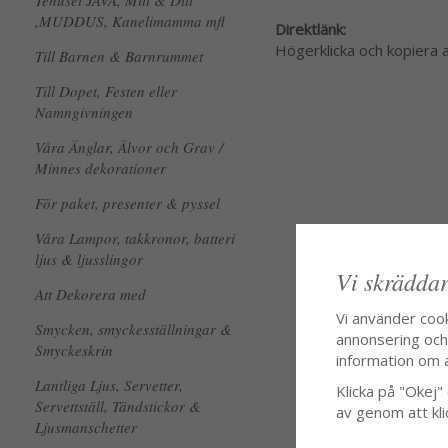
Tehuset JAVA, Mitt & Ditt
,MUDDUS, Kanelimamma mfl
Direktlänk:
Högerklicka och kopiera
Till Barnen & Barnrummet
Till Dopet, Festen eller
Namngivningen
Våra Änglar, Älvor och Grav /
Minnes dekorationer
För paket, presenter & pyssel
Våra Lampor, takkronor, batteri
ljus & ljusslingor
Vi skräddar
Att Dekorera med
Vi använder coo
Smycken, smyckesställningar &
annonsering och f
Smyckeskrin
information om 
Lantliga Ljus, Servetter,
Klicka på "Okej" o
Servettställ, Tändstickor &
av genom att kli
Ljusmanschetter