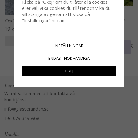
Klicka på "Okej" om du tillåter alla cookies
eller välj vilka cookies du tillåter och vilka du
vill stänga av genom att klicka på
"Inställningar" nedan.
Grytlapp och grytvante Olive
Kökshandduk Linnea i vitt och
grönt
19 kr
28 kr
KÖP
INFO
INSTÄLLNINGAR
KÖP
INFO
ENDAST NÖDVÄNDIGA
OKEJ
Kontakta oss
Varmt välkommen att kontakta vår
kundtjänst.
info@glasverandan.se
Tel: 079-3495968
Handla