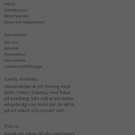
Villkor
Kontakta oss
Mina favoriter
Retur och Reklamation
Information
Om oss
Nyheter
Nyhetsbrev
Om cookies
Cookie instÃ¤llningar
Lantlig inredning
Glasverandan är ett företag med
fäste i Säter i Dalarna, med fokus
på inredning. Vårt mål är att kunna
erbjuda dig som kund det du vill ha,
på ett enkelt och prisvärt sätt.
Följ oss
Anmäl dig gärna till vårt nyhetsbrev