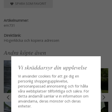
SPARA SOM FAVORIT
Artikelnummer:
em731
Direktlänk:
Högerklicka och kopiera adressen
Andra köpte även
Vi skräddarsyr din upplevelse
Vi använder cookies för att ge dig en
personlig shoppingupplevelse,
personanpassad annonsering och för hålla
våra webbplatser tillförlitliga och säkra. För
detta ändamål samlar vi in information om
användarna, deras mönster och deras
enheter.