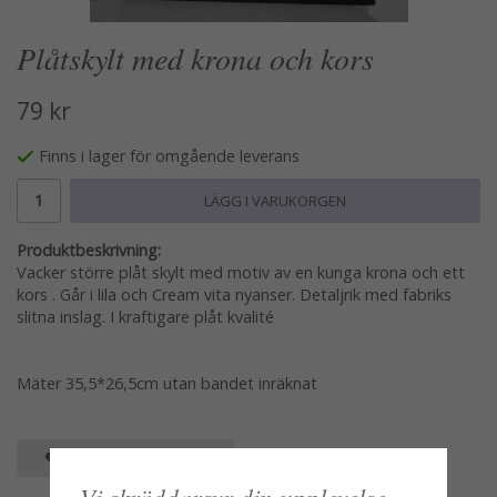
Plåtskylt med krona och kors
79 kr
Finns i lager för omgående leverans
LÄGG I VARUKORGEN
Produktbeskrivning:
Vacker större plåt skylt med motiv av en kunga krona och ett
kors . Går i lila och Cream vita nyanser. Detaljrik med fabriks
slitna inslag. I kraftigare plåt kvalité
Mäter 35,5*26,5cm utan bandet inräknat
SPARA SOM FAVORIT
Vi skräddarsyr din upplevelse