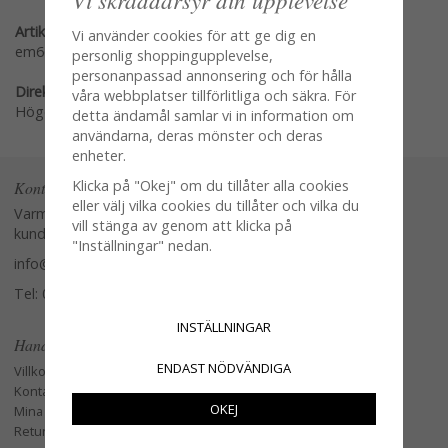
Artikelnummer:
Vi använder cookies för att ge dig en
em669
personlig shoppingupplevelse,
personanpassad annonsering och för hålla
Direktlänk:
våra webbplatser tillförlitliga och säkra. För
Högerklicka och kopiera adressen
detta ändamål samlar vi in information om
användarna, deras mönster och deras
enheter.
Klicka på "Okej" om du tillåter alla cookies
Kontakta oss
eller välj vilka cookies du tillåter och vilka du
Varmt välkommen att kontakta vår
vill stänga av genom att klicka på
kundtjänst.
"Inställningar" nedan.
info@glasverandan.se
Tel: 079-3495968
INSTÄLLNINGAR
Handla
ENDAST NÖDVÄNDIGA
Villkor
Kontakta oss
OKEJ
Mina favoriter
Retur och Reklamation