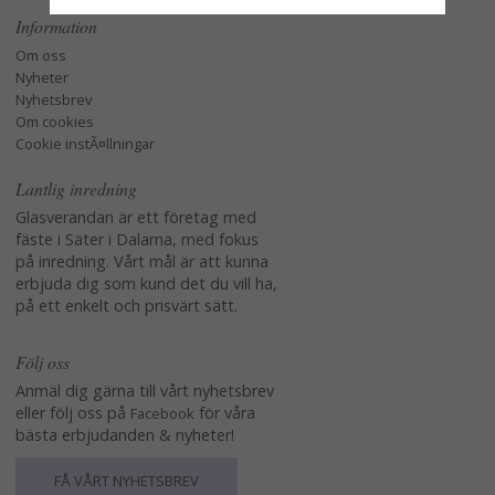
Information
Om oss
Nyheter
Nyhetsbrev
Om cookies
Cookie instÃ¤llningar
Lantlig inredning
Glasverandan är ett företag med
fäste i Säter i Dalarna, med fokus
på inredning. Vårt mål är att kunna
erbjuda dig som kund det du vill ha,
på ett enkelt och prisvärt sätt.
Följ oss
Anmäl dig gärna till vårt nyhetsbrev
eller följ oss på
för våra
Facebook
bästa erbjudanden & nyheter!
FÅ VÅRT NYHETSBREV