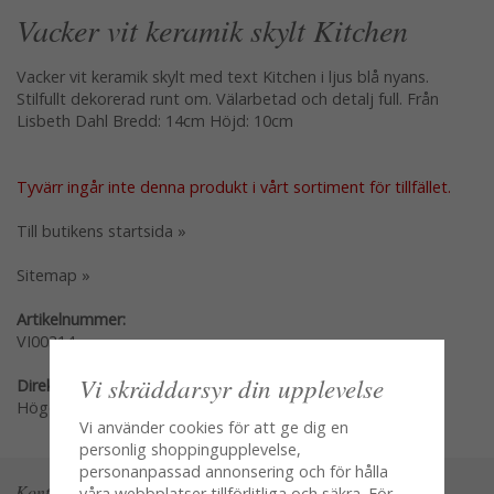
Vacker vit keramik skylt Kitchen
Vacker vit keramik skylt med text Kitchen i ljus blå nyans.
Stilfullt dekorerad runt om. Välarbetad och detalj full. Från
Lisbeth Dahl Bredd: 14cm Höjd: 10cm
Tyvärr ingår inte denna produkt i vårt sortiment för tillfället.
Till butikens startsida »
Sitemap »
Artikelnummer:
VI00314
Vi skräddarsyr din upplevelse
Direktlänk:
Högerklicka och kopiera adressen
Vi använder cookies för att ge dig en
personlig shoppingupplevelse,
personanpassad annonsering och för hålla
Kontakta oss
våra webbplatser tillförlitliga och säkra. För