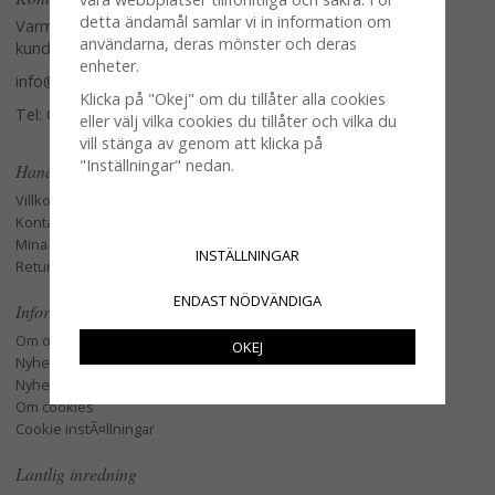
detta ändamål samlar vi in information om
Varmt välkommen att kontakta vår
användarna, deras mönster och deras
kundtjänst.
enheter.
info@glasverandan.se
Klicka på "Okej" om du tillåter alla cookies
Tel: 079-3495968
eller välj vilka cookies du tillåter och vilka du
vill stänga av genom att klicka på
"Inställningar" nedan.
Handla
Villkor
Kontakta oss
Mina favoriter
INSTÄLLNINGAR
Retur och Reklamation
ENDAST NÖDVÄNDIGA
Information
Om oss
OKEJ
Nyheter
Nyhetsbrev
Om cookies
Cookie instÃ¤llningar
Lantlig inredning